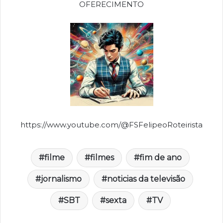
OFERECIMENTO
https://www.youtube.com/@FSFelipeoRoteirista
filme
filmes
fim de ano
jornalismo
noticias da televisão
SBT
sexta
TV