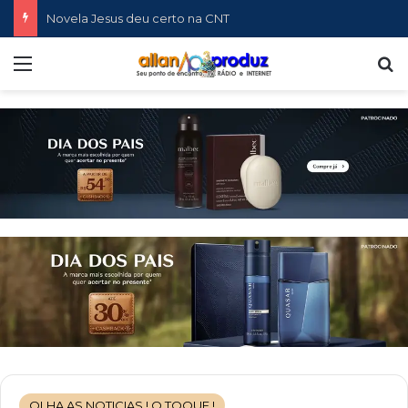
Novela Jesus deu certo na CNT
Menu
P
OLHA AS NOTICIAS ! O TOQUE !