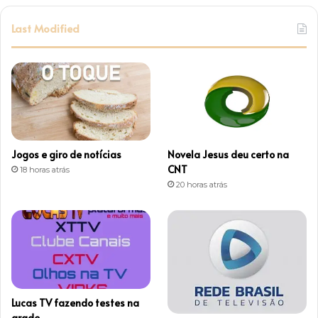
s
Last Modified
t
a
g
r
Jogos e giro de notícias
Novela Jesus deu certo na
a
CNT
18 horas atrás
20 horas atrás
m
Lucas TV fazendo testes na
grade