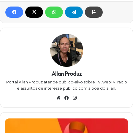
Allan Produz
Portal Allan Produz atende público-alvo sobre TV, webTV, rádio
e assuntos de interesse público com a boa do allan.
W
Fa
Ins
eb
ce
ta
sit
bo
gra
e
ok
m
C
a