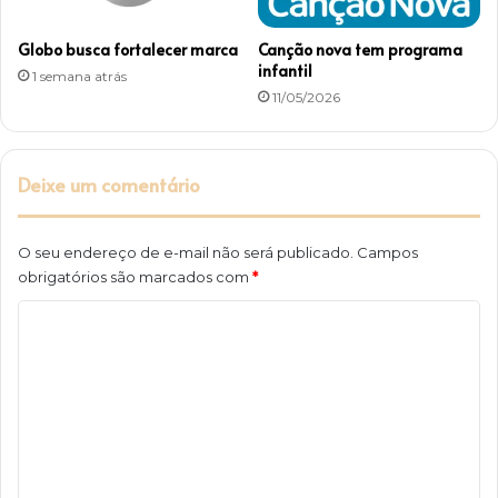
Globo busca fortalecer marca
Canção nova tem programa
infantil
1 semana atrás
11/05/2026
Deixe um comentário
O seu endereço de e-mail não será publicado.
Campos
obrigatórios são marcados com
*
C
o
m
e
n
t