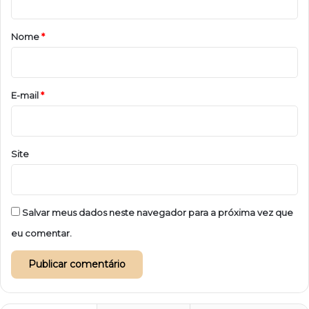
á
r
Nome
*
i
o
*
E-mail
*
Site
Salvar meus dados neste navegador para a próxima vez que
eu comentar.