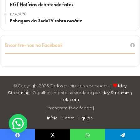
NGT Notícias debatendo fatos
17/02/2026
Bobagem da RedeTV sobre cenário
Encontre-nos no Facebook
© Copyright 2026, Todos os direitos reservados |
May
Streaming
| Orgulhosamente hospedado por
May Streaming
Telecom
[instagram-feed feed=1]
Início
Sobre
Equipe