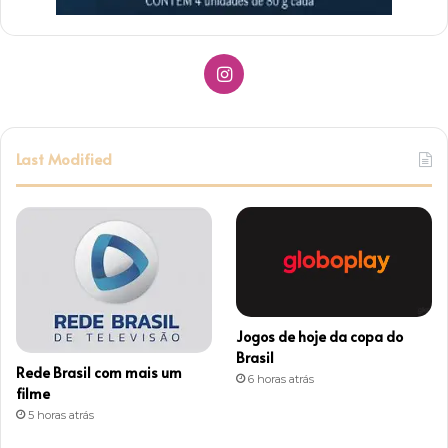
I
n
s
Last Modified
t
a
g
r
Jogos de hoje da copa do
a
Brasil
Rede Brasil com mais um
6 horas atrás
m
filme
5 horas atrás