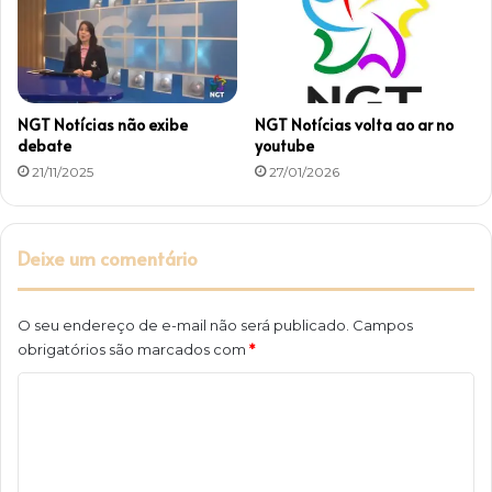
l
a
S
p
a
NGT Notícias não exibe
NGT Notícias volta ao ar no
n
debate
youtube
i
21/11/2025
27/01/2026
c
Deixe um comentário
O seu endereço de e-mail não será publicado.
Campos
obrigatórios são marcados com
*
C
o
m
e