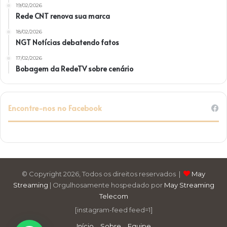
19/02/2026
Rede CNT renova sua marca
18/02/2026
NGT Notícias debatendo fatos
17/02/2026
Bobagem da RedeTV sobre cenário
Encontre-nos no Facebook
© Copyright 2026, Todos os direitos reservados |
May
Streaming
| Orgulhosamente hospedado por
May Streaming
Telecom
[instagram-feed feed=1]
Início
Sobre
Equipe