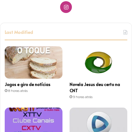
I
n
s
Last Modified
t
a
g
r
Jogos e giro de notícias
Novela Jesus deu certo na
a
CNT
8 horas atrás
9 horas atrás
m