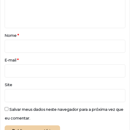
n
t
á
r
Nome
*
i
o
*
E-mail
*
Site
Salvar meus dados neste navegador para a próxima vez que
eu comentar.