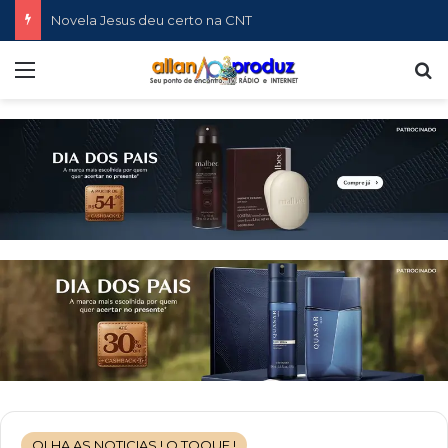
Novela Jesus deu certo na CNT
Menu
P
OLHA AS NOTICIAS ! O TOQUE !