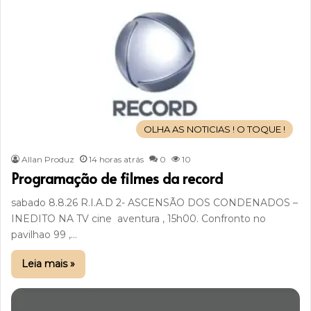
OLHA AS NOTICIAS ! O TOQUE !
Allan Produz
14 horas atrás
0
10
Programação de filmes da record
sabado 8.8.26 R.I.A.D 2- ASCENSÃO DOS CONDENADOS –
INEDITO NA TV cine aventura , 15h00. Confronto no
pavilhao 99 ,…
Leia mais »