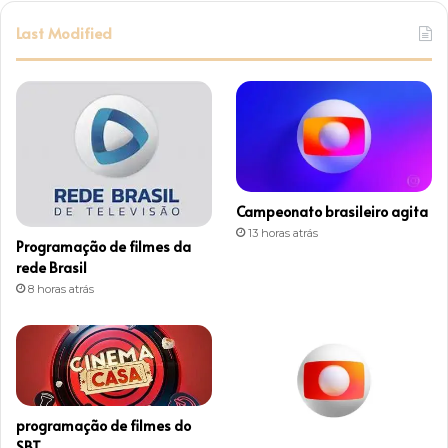
s
Last Modified
t
a
g
r
Campeonato brasileiro agita
a
13 horas atrás
Programação de filmes da
m
rede Brasil
8 horas atrás
programação de filmes do
SBT