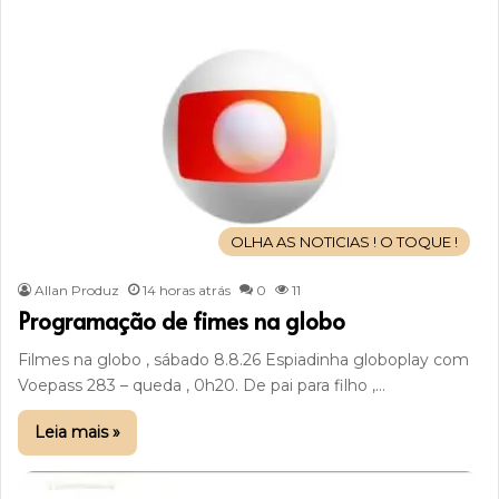
OLHA AS NOTICIAS ! O TOQUE !
Allan Produz
14 horas atrás
0
11
Programação de fimes na globo
Filmes na globo , sábado 8.8.26 Espiadinha globoplay com
Voepass 283 – queda , 0h20. De pai para filho ,…
Leia mais »