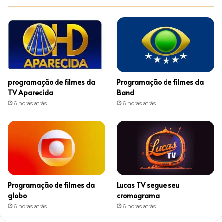
t
a
g
r
programação de filmes da
Programação de filmes da
a
TV Aparecida
Band
6 horas atrás
6 horas atrás
m
Programação de filmes da
Lucas TV segue seu
globo
cromograma
6 horas atrás
6 horas atrás