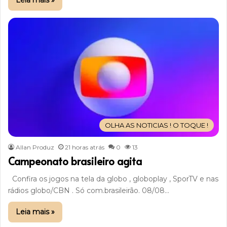
Leia mais »
OLHA AS NOTICIAS ! O TOQUE !
Allan Produz
21 horas atrás
0
13
Campeonato brasileiro agita
Confira os jogos na tela da globo , globoplay , SporTV e nas
rádios globo/CBN . Só com.brasileirão. 08/08…
Leia mais »