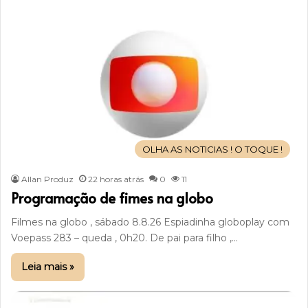
OLHA AS NOTICIAS ! O TOQUE !
Allan Produz
22 horas atrás
0
11
Programação de fimes na globo
Filmes na globo , sábado 8.8.26 Espiadinha globoplay com
Voepass 283 – queda , 0h20. De pai para filho ,…
Leia mais »