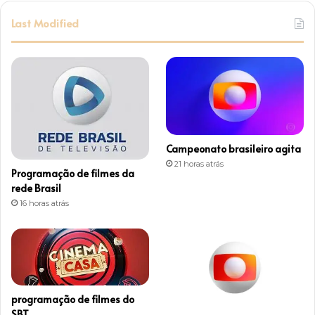
s
Last Modified
t
a
g
r
Campeonato brasileiro agita
a
21 horas atrás
Programação de filmes da
m
rede Brasil
16 horas atrás
programação de filmes do
SBT