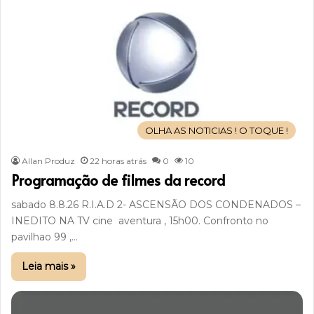
OLHA AS NOTICIAS ! O TOQUE !
Allan Produz
22 horas atrás
0
10
Programação de filmes da record
sabado 8.8.26 R.I.A.D 2- ASCENSÃO DOS CONDENADOS –
INEDITO NA TV cine aventura , 15h00. Confronto no
pavilhao 99 ,…
Leia mais »