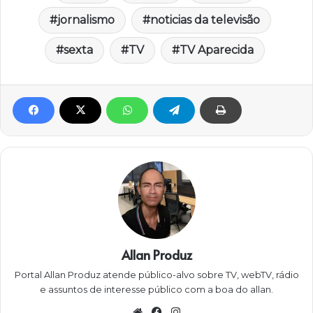
jornalismo
noticias da televisão
sexta
TV
TV Aparecida
Allan Produz
Portal Allan Produz atende público-alvo sobre TV, webTV, rádio
e assuntos de interesse público com a boa do allan.
W
Fa
Ins