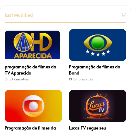
n
s
Last Modified
t
a
g
r
programação de filmes da
Programação de filmes da
a
TV Aparecida
Band
15 horas atrás
16 horas atrás
m
Programação de filmes da
Lucas TV segue seu