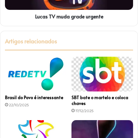
i
m
o
u
Lucas TV muda grade urgente
d
a
g
r
Artigos relacionados
a
d
e
u
r
g
e
n
t
Brasil do Povo é interessante
SBT bate o martelo e coloca
e
chaves
22/10/2025
17/12/2025