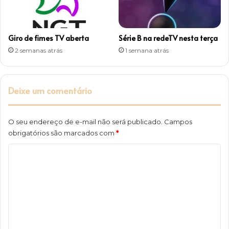
Giro de fimes TV aberta
Série B na redeTV nesta terça
2 semanas atrás
1 semana atrás
Deixe um comentário
O seu endereço de e-mail não será publicado.
Campos
obrigatórios são marcados com
*
C
o
m
e
n
t