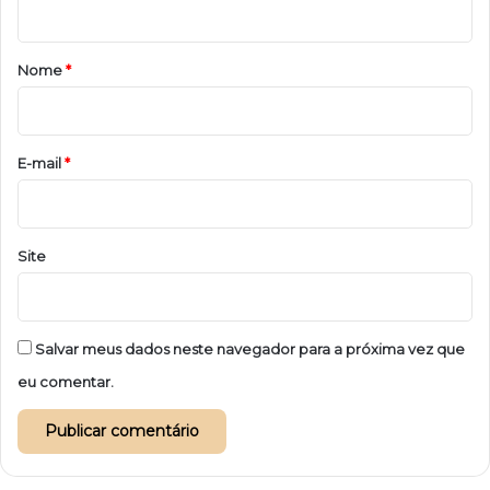
á
r
Nome
*
i
o
*
E-mail
*
Site
Salvar meus dados neste navegador para a próxima vez que
eu comentar.