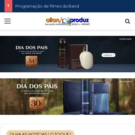
Programação de filmes da Band
Menu
P
OLHA AS NOTICIAS ! O TOQUE !