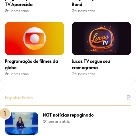
a
TV Aparecida
Band
9 horas atrás
9 horas atrás
m
Programação de filmes da
Lucas TV segue seu
globo
cromograma
9 horas atrás
9 horas atrás
Popular Posts
NGT notícias repaginado
1 semana atrás