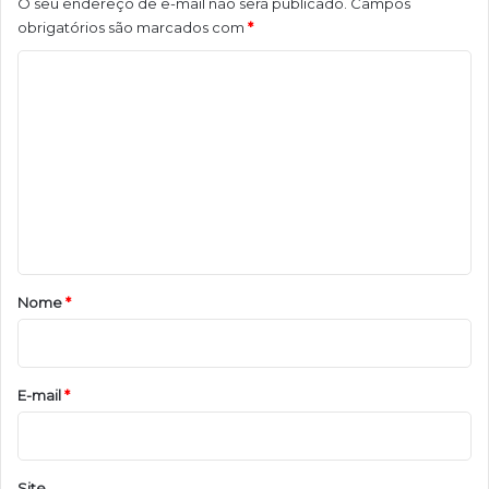
O seu endereço de e-mail não será publicado.
Campos
obrigatórios são marcados com
*
C
o
m
e
n
t
á
r
Nome
*
i
o
*
E-mail
*
Site