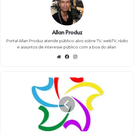
Allan Produz
Portal Allan Produz atende público-alvo sobre TV, webTV, rádio
e assuntos de interesse público com a boa do allan.
W
Fa
Ins
eb
ce
ta
sit
bo
gra
e
ok
m
R
e
d
e
N
G
T
a
p