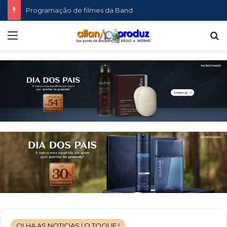
Programação de filmes da Band
Menu
P
OLHA AS NOTICIAS ! O TOQUE !