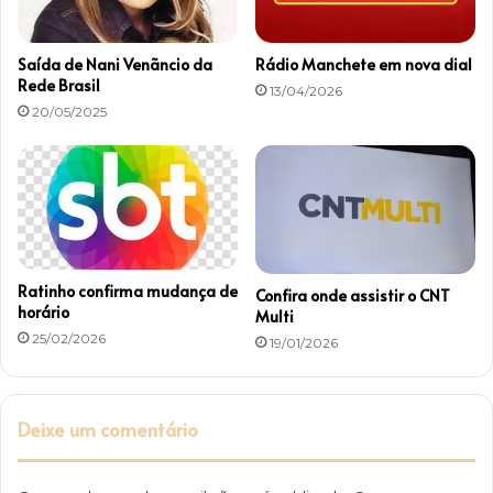
s
p
o
Saída de Nani Venãncio da
Rádio Manchete em nova dial
r
Rede Brasil
13/04/2026
t
20/05/2025
e
Ratinho confirma mudança de
Confira onde assistir o CNT
horário
Multi
25/02/2026
19/01/2026
Deixe um comentário