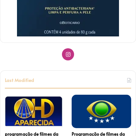
I
n
s
Last Modified
t
a
g
r
programação de filmes da
Programação de filmes da