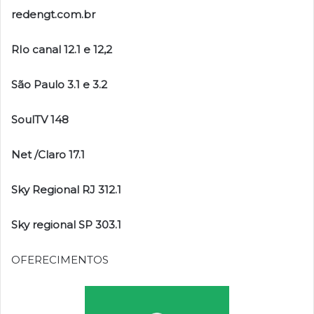
redengt.com.br
RIo canal 12.1 e 12,2
São Paulo 3.1 e 3.2
SoulTV 148
Net /Claro 17.1
Sky Regional RJ 312.1
Sky regional SP 303.1
OFERECIMENTOS