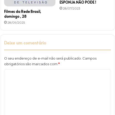
ESPONJA NÃO PODE !
28/07/2023
Filmes da Rede Brasil,
domingo , 28
28/09/2025
Deixe um comentário
O seu endereço de e-mail não será publicado.
Campos
obrigatórios são marcados com
*
C
o
m
e
n
t