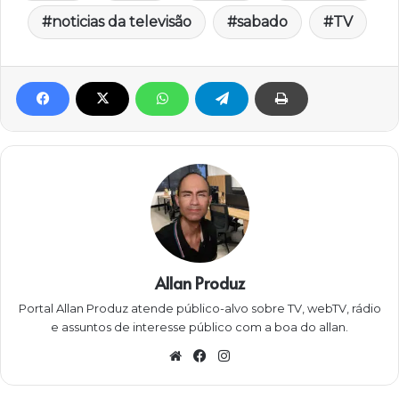
noticias da televisão
sabado
TV
Allan Produz
Portal Allan Produz atende público-alvo sobre TV, webTV, rádio
e assuntos de interesse público com a boa do allan.
W
Fa
Ins
eb
ce
ta
sit
bo
gra