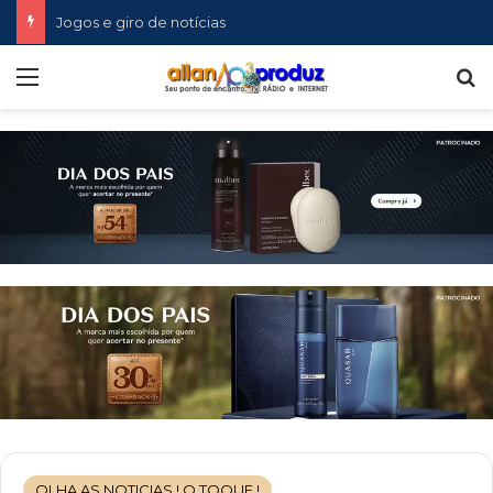
Jogos e giro de notícias
Menu
P
OLHA AS NOTICIAS ! O TOQUE !