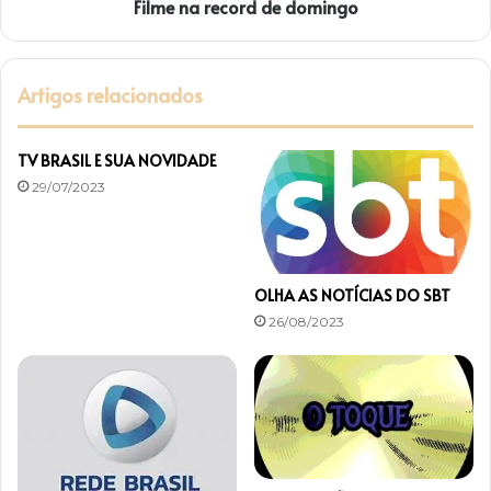
d
Filme na record de domingo
c
o
o
r
d
Artigos relacionados
d
e
d
TV BRASIL E SUA NOVIDADE
o
29/07/2023
m
i
n
g
o
OLHA AS NOTÍCIAS DO SBT
26/08/2023