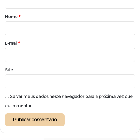
á
r
Nome
*
i
o
*
E-mail
*
Site
Salvar meus dados neste navegador para a próxima vez que
eu comentar.