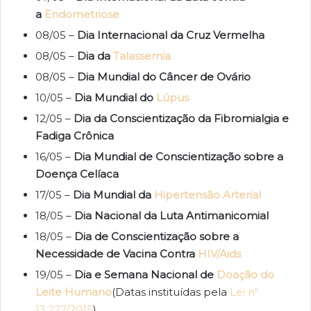
a
Endometriose
08/05 –
Dia Internacional da Cruz Vermelha
08/05 –
Dia da
Talassemia
08/05 –
Dia Mundial do Câncer de Ovário
10/05 –
Dia Mundial do
Lúpus
12/05 –
Dia da Conscientização da Fibromialgia e
Fadiga Crônica
16/05 –
Dia Mundial de Conscientização sobre a
Doença Celíaca
17/05 –
Dia Mundial da
Hipertensão Arterial
18/05 –
Dia Nacional da Luta Antimanicomial
18/05 –
Dia de Conscientização sobre a
Necessidade de Vacina Contra
HIV/Aids
19/05 –
Dia e Semana Nacional de
Doação do
Leite Humano
(Datas instituídas pela
Lei nº
13.227/2015
)