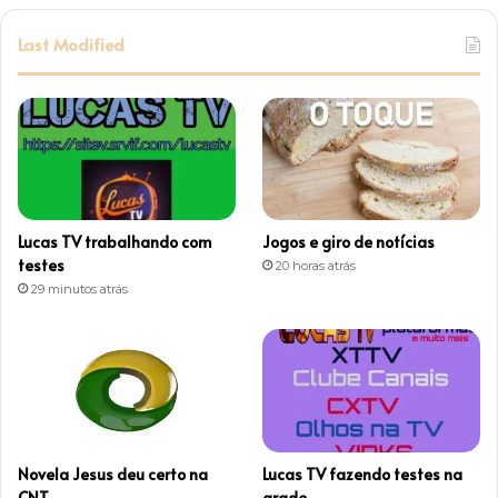
s
Last Modified
t
a
g
r
Lucas TV trabalhando com
Jogos e giro de notícias
a
testes
20 horas atrás
29 minutos atrás
m
Novela Jesus deu certo na
Lucas TV fazendo testes na
CNT
grade