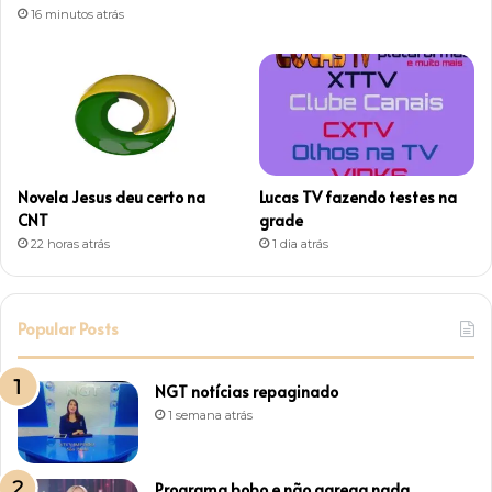
16 minutos atrás
m
Novela Jesus deu certo na
Lucas TV fazendo testes na
CNT
grade
22 horas atrás
1 dia atrás
Popular Posts
NGT notícias repaginado
1 semana atrás
Programa bobo e não agrega nada