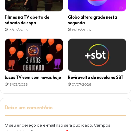
a
d
o
Filmes na TV aberta de
Globo altera grade nesta
sábado de copa
segunda
13/06/2026
18/05/2026
Lucas TV vem com novas hoje
Reviravolta de novela no SBT
13/03/2026
01/07/2026
Deixe um comentário
O seu endereço de e-mail não será publicado.
Campos