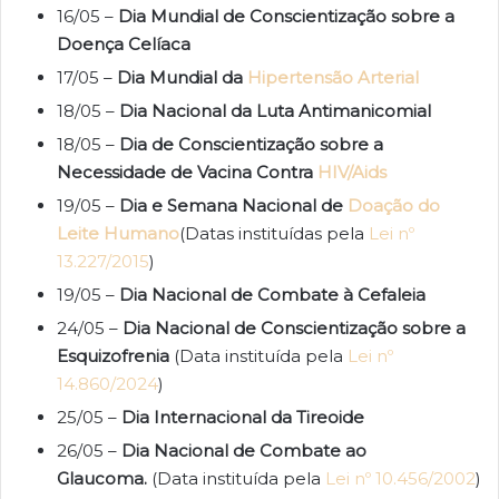
16/05 –
Dia Mundial de Conscientização sobre a
Doença Celíaca
17/05 –
Dia Mundial da
Hipertensão Arterial
18/05 –
Dia Nacional da Luta Antimanicomial
18/05 –
Dia de Conscientização sobre a
Necessidade de Vacina Contra
HIV/Aids
19/05 –
Dia e Semana Nacional de
Doação do
Leite Humano
(Datas instituídas pela
Lei nº
13.227/2015
)
19/05 –
Dia Nacional de Combate à Cefaleia
24/05 –
Dia Nacional de Conscientização sobre a
Esquizofrenia
(Data instituída pela
Lei nº
14.860/2024
)
25/05 –
Dia Internacional da Tireoide
26/05 –
Dia Nacional de Combate ao
Glaucoma.
(Data instituída pela
Lei nº 10.456/2002
)