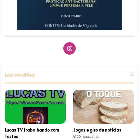
I
n
s
Last Modified
t
a
g
r
Lucas TV trabalhando com
Jogos e giro de notícias
a
testes
20 horas atrás