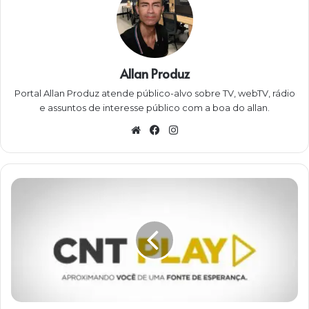
Allan Produz
Portal Allan Produz atende público-alvo sobre TV, webTV, rádio
e assuntos de interesse público com a boa do allan.
W
Fa
Ins
eb
ce
ta
sit
bo
gra
e
ok
m
R
e
d
e
C
N
T
e
R