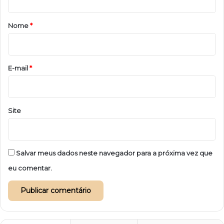
á
r
Nome
*
i
o
*
E-mail
*
Site
Salvar meus dados neste navegador para a próxima vez que
eu comentar.