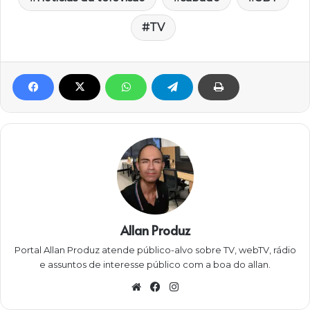
TV
Allan Produz
Portal Allan Produz atende público-alvo sobre TV, webTV, rádio
e assuntos de interesse público com a boa do allan.
W
Fa
Ins
eb
ce
ta