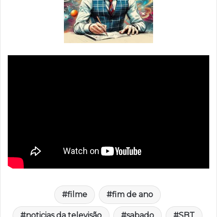
filme
fim de ano
noticias da televisão
sabado
SBT