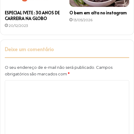
ESPECIAL IVETE : 30 ANOS DE
O bem em alta no instagram
CARREIRA NA GLOBO
13/05/2026
20/12/2023
Deixe um comentário
O seu endereço de e-mail não será publicado.
Campos
obrigatórios são marcados com
*
C
o
m
e
n
t