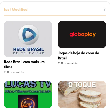
s
Last Modified
t
a
g
r
Jogos de hoje da copa do
a
Brasil
Rede Brasil com mais um
11 horas atrás
m
filme
11 horas atrás