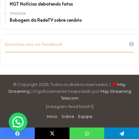
NGT Notícias debatendo fatos
17/02/2026
Bobagem da RedeTV sobre cenário
Encontre-nos no Facebook
© Copyright 2026, Todos os direitos reservados |
May
Streaming
| Orgulhosamente hospedado por
May Streaming
Telecom
[instagram-feed feed=1]
Início
Sobre
Equipe