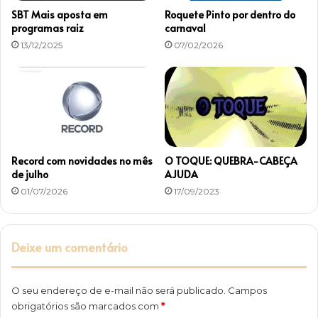
l
SBT Mais aposta em
Roquete Pinto por dentro do
o
programas raiz
carnaval
g
13/12/2025
07/02/2026
o
Record com novidades no mês
O TOQUE: QUEBRA-CABEÇA
de julho
AJUDA
01/07/2026
17/09/2023
Deixe um comentário
O seu endereço de e-mail não será publicado.
Campos
obrigatórios são marcados com
*