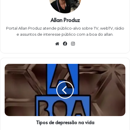
Allan Produz
Portal Allan Produz atende público-alvo sobre TV, webTV, rádio
e assuntos de interesse público com a boa do allan.
W
Fa
Ins
eb
ce
ta
sit
bo
gra
e
ok
m
T
i
p
o
s
d
e
d
e
Tipos de depressão na vida
p
r