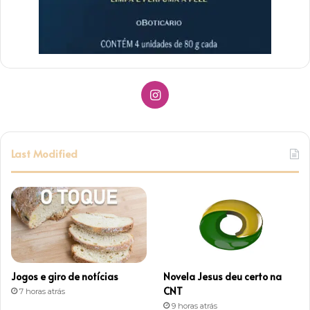
I
n
s
Last Modified
t
a
g
r
Jogos e giro de notícias
Novela Jesus deu certo na
a
CNT
7 horas atrás
9 horas atrás