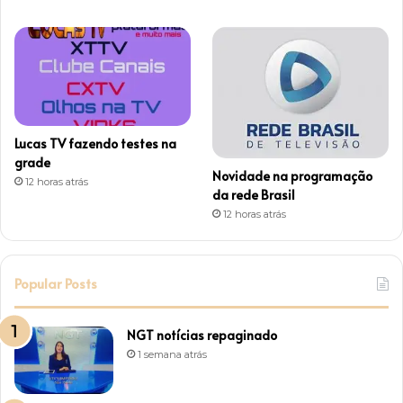
m
Lucas TV fazendo testes na
grade
Novidade na programação
12 horas atrás
da rede Brasil
12 horas atrás
Popular Posts
NGT notícias repaginado
1 semana atrás