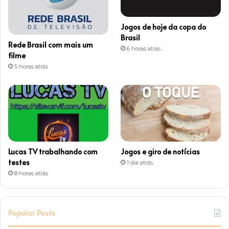
r
Jogos de hoje da copa do
a
Brasil
Rede Brasil com mais um
6 horas atrás
m
filme
5 horas atrás
Lucas TV trabalhando com
Jogos e giro de notícias
testes
1 dia atrás
8 horas atrás
Popular Posts