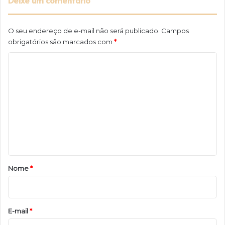
Deixe um comentário
O seu endereço de e-mail não será publicado.
Campos
obrigatórios são marcados com
*
C
o
m
e
n
t
á
r
Nome
*
i
o
*
E-mail
*