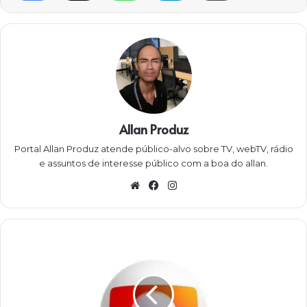
Allan Produz
Portal Allan Produz atende público-alvo sobre TV, webTV, rádio
e assuntos de interesse público com a boa do allan.
W
Fa
Ins
eb
ce
ta
sit
bo
gra
e
ok
m
G
l
o
b
o