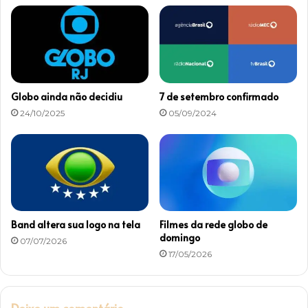
a
b
a
n
d
d
e
Globo ainda não decidiu
7 de setembro confirmado
d
24/10/2025
05/09/2024
o
m
i
n
g
o
3
0
Band altera sua logo na tela
Filmes da rede globo de
/
domingo
07/07/2026
1
17/05/2026
1