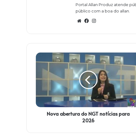
Portal Allan Produz atende púb
público com a boa do allan.
W
Fa
Ins
eb
ce
ta
sit
bo
gra
e
ok
m
N
o
v
a
a
b
e
r
t
Nova abertura do NGT notícias para
u
r
2026
a
d