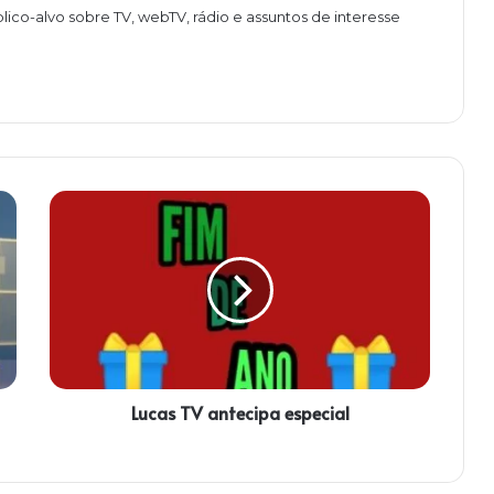
lico-alvo sobre TV, webTV, rádio e assuntos de interesse
L
u
c
a
s
T
V
a
n
Lucas TV antecipa especial
t
e
c
i