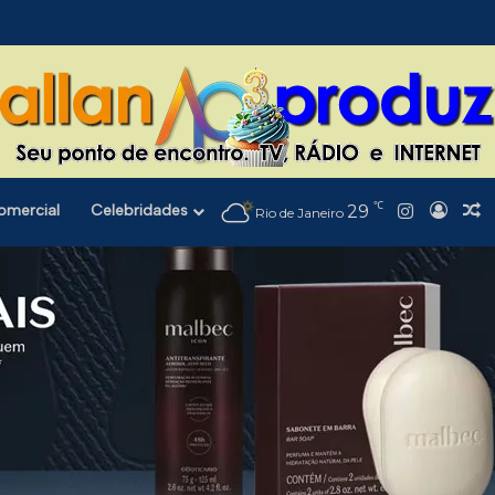
℃
Instagra
omercial
Celebridades
29
Entra
A
Rio de Janeiro