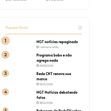
Popular Posts
NGT notícias repaginado
1 semana atrás
Programa bobo e não
agrega nada
09/06/2026
Rede CNT renova sua
marca
19/02/2026
NGT Notícias debatendo
fatos
18/02/2026
Bobagem da RedeTV sobre