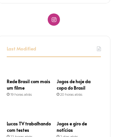
I
n
s
Last Modified
t
a
g
Rede Brasil com mais
Jogos de hoje da
um filme
copa do Brasil
r
19 horas atrás
20 horas atrás
a
m
Lucas TV trabalhando
Jogos e giro de
com testes
notícias
22 horas atrás
2 dias atrás