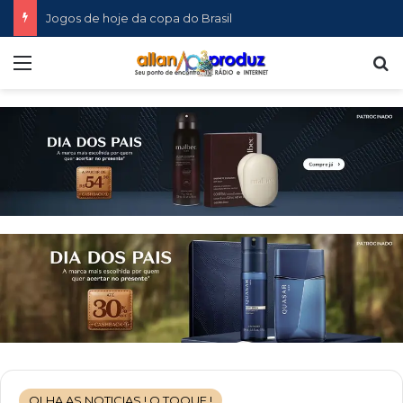
Jogos de hoje da copa do Brasil
Menu
P
OLHA AS NOTICIAS ! O TOQUE !