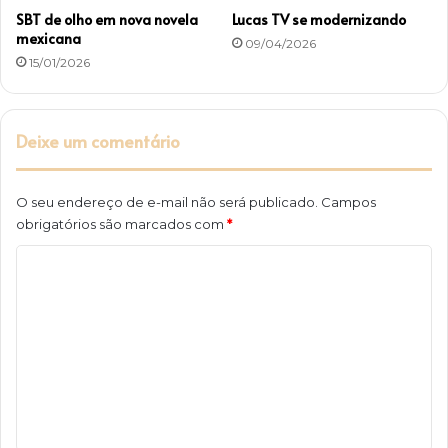
SBT de olho em nova novela
Lucas TV se modernizando
mexicana
09/04/2026
15/01/2026
Deixe um comentário
O seu endereço de e-mail não será publicado.
Campos
obrigatórios são marcados com
*
C
o
m
e
n
t
á