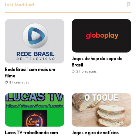
s
Last Modified
t
a
g
r
Jogos de hoje da copa do
a
Brasil
Rede Brasil com mais um
12 horas atrás
m
filme
11 horas atrás
Lucas TV trabalhando com
Jogos e giro de notícias