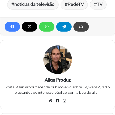
noticias da televisão
RedeTV
TV
Allan Produz
Portal Allan Produz atende público-alvo sobre TV, webTV, rádio
e assuntos de interesse público com a boa do allan.
W
Fa
Ins
eb
ce
ta
sit
bo
gra