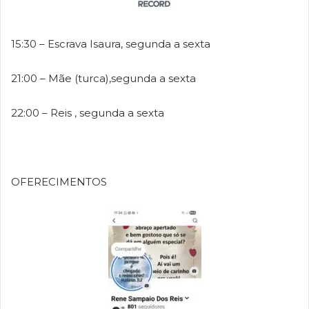
15:30 – Escrava Isaura, segunda a sexta
21:00 – Mãe (turca),segunda a sexta
22:00 – Reis , segunda a sexta
OFERECIMENTOS