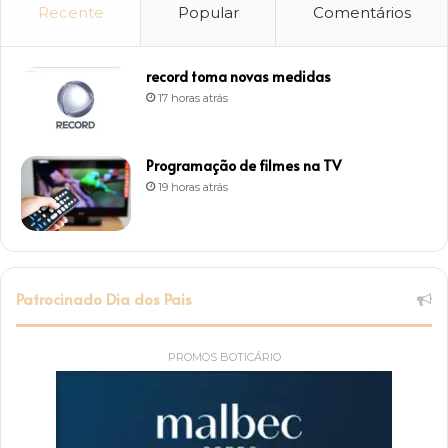
Recente
Popular
Comentários
record toma novas medidas
17 horas atrás
Programação de filmes na TV
19 horas atrás
Patrocinado Dia dos Pais
PROMOS BOTICÁRIO