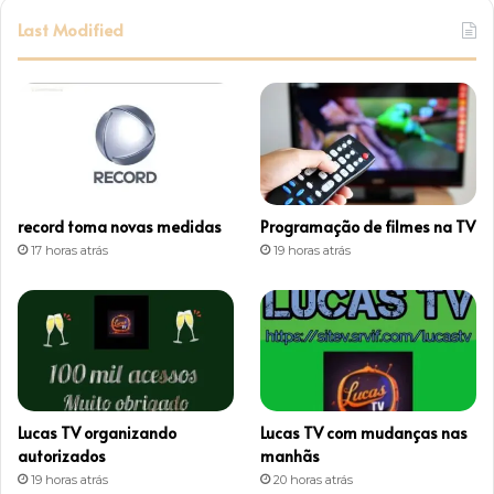
s
Last Modified
t
a
g
r
record toma novas medidas
Programação de filmes na TV
a
17 horas atrás
19 horas atrás
m
Lucas TV organizando
Lucas TV com mudanças nas
autorizados
manhãs
19 horas atrás
20 horas atrás