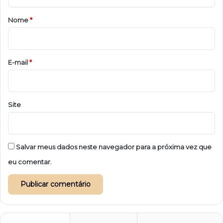
á
r
Nome
*
i
o
*
E-mail
*
Site
Salvar meus dados neste navegador para a próxima vez que
eu comentar.