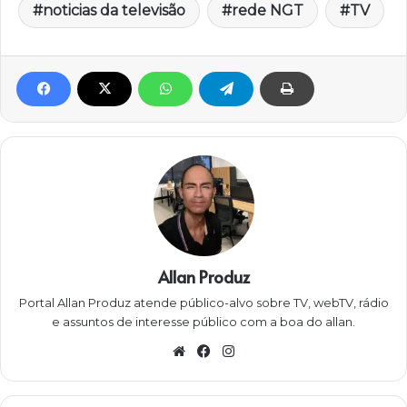
noticias da televisão
rede NGT
TV
Allan Produz
Portal Allan Produz atende público-alvo sobre TV, webTV, rádio
e assuntos de interesse público com a boa do allan.
W
Fa
Ins
eb
ce
ta
sit
bo
gra