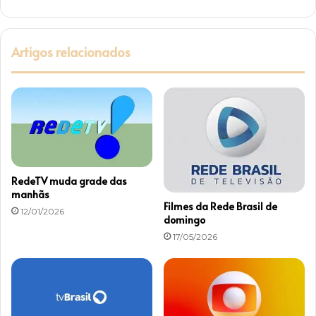
e
c
i
a
Artigos relacionados
s
e
m
a
i
s
RedeTV muda grade das
manhãs
Filmes da Rede Brasil de
12/01/2026
domingo
17/05/2026