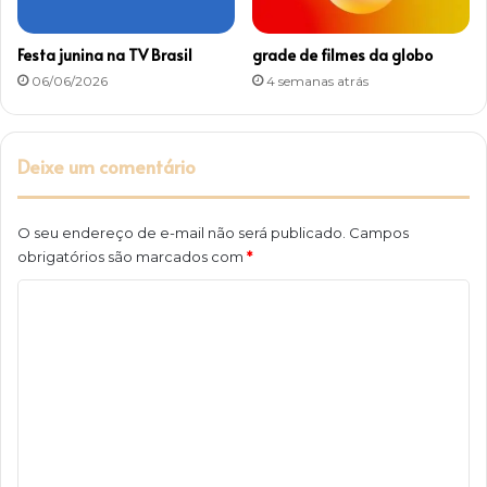
Festa junina na TV Brasil
grade de filmes da globo
06/06/2026
4 semanas atrás
Deixe um comentário
O seu endereço de e-mail não será publicado.
Campos
obrigatórios são marcados com
*
C
o
m
e
n
t