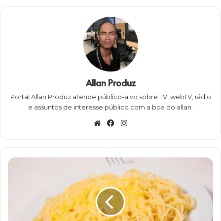
Allan Produz
Portal Allan Produz atende público-alvo sobre TV, webTV, rádio
e assuntos de interesse público com a boa do allan.
W
Fa
Ins
eb
ce
ta
sit
bo
gra
e
ok
m
F
é
r
i
a
s