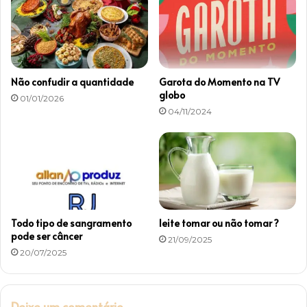
o
m
d
2
e
0
p
2
e
6
s
Não confudir a quantidade
Garota do Momento na TV
o
globo
01/01/2026
04/11/2024
Todo tipo de sangramento
leite tomar ou não tomar ?
pode ser câncer
21/09/2025
20/07/2025
Deixe um comentário