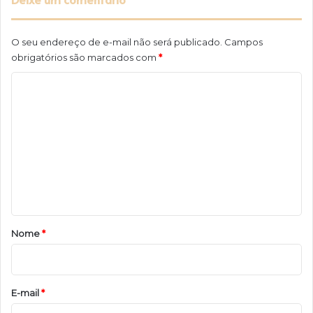
O seu endereço de e-mail não será publicado.
Campos
obrigatórios são marcados com
*
C
o
m
e
n
t
á
r
Nome
*
i
o
*
E-mail
*