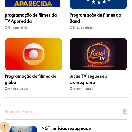
r
programação de filmes da
Programação de filmes da
a
TV Aparecida
Band
8 horas atrás
9 horas atrás
m
Programação de filmes da
Lucas TV segue seu
globo
cromograma
9 horas atrás
9 horas atrás
Popular Posts
NGT notícias repaginado