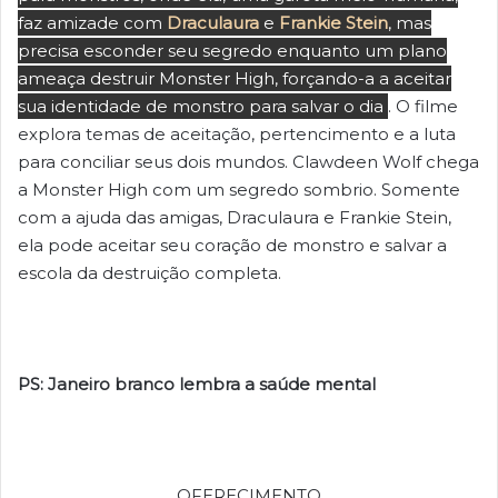
faz amizade com
Draculaura
e
Frankie Stein
, mas
precisa esconder seu segredo enquanto um plano
ameaça destruir Monster High, forçando-a a aceitar
sua identidade de monstro para salvar o dia
. O filme
explora temas de aceitação, pertencimento e a luta
para conciliar seus dois mundos.
Clawdeen Wolf chega
a Monster High com um segredo sombrio. Somente
com a ajuda das amigas, Draculaura e Frankie Stein,
ela pode aceitar seu coração de monstro e salvar a
escola da destruição completa.
PS: Janeiro branco lembra a saúde mental
OFERECIMENTO