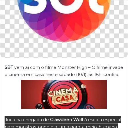
SBT
vem aí com o filme Monster High – O filme invade
o cinema em casa neste sábado (10/1), às 16h, confira:
foca na chegada de
Clawdeen Wolf
à escola especial
para monstros, onde ela, uma garota meio-humana,