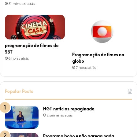
51 minutos atrás
programação de filmes do
SBT
Programação de fimes na
6 horas atrás
globo
7 horas atrás
Popular Posts
NGT notícias repaginado
2 semanas atrás
Programa bobo e não agrega nada