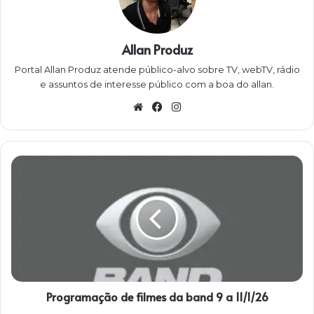
Allan Produz
Portal Allan Produz atende público-alvo sobre TV, webTV, rádio
e assuntos de interesse público com a boa do allan.
W
Fa
Ins
eb
ce
ta
sit
bo
gra
e
ok
m
P
r
o
g
r
a
m
a
ç
Programação de filmes da band 9 a 11/1/26
ã
o