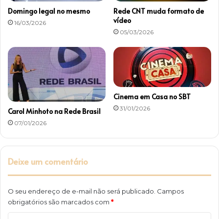
2
g
Domingo legal no mesmo
Rede CNT muda formato de
6
l
vídeo
16/03/2026
o
05/03/2026
b
o
Cinema em Casa no SBT
31/01/2026
Carol Minhoto na Rede Brasil
07/01/2026
Deixe um comentário
O seu endereço de e-mail não será publicado.
Campos
obrigatórios são marcados com
*