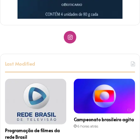
I
n
s
Last Modified
t
a
g
r
Campeonato brasileiro agita
a
6 horas atrás
Programação de filmes da
m
rede Brasil