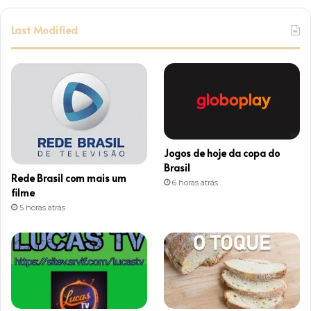
s
Last Modified
t
a
g
r
Jogos de hoje da copa do
a
Brasil
Rede Brasil com mais um
6 horas atrás
m
filme
5 horas atrás