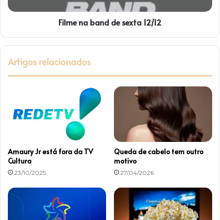
d
b
i
a
d
Filme na band de sexta 12/12
n
a
d
d
e
Artigos relacionados
s
e
x
t
a
1
2
/
1
Amaury Jr está fora da TV
Queda de cabelo tem outro
2
Cultura
motivo
23/10/2025
27/04/2026