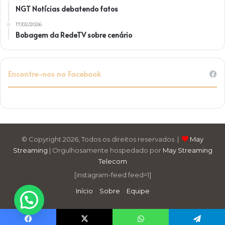
NGT Notícias debatendo fatos
17/02/2026
Bobagem da RedeTV sobre cenário
Encontre-nos no Facebook
© Copyright 2026, Todos os direitos reservados |
May
Streaming
| Orgulhosamente hospedado por
May Streaming
Telecom
[instagram-feed feed=1]
Início
Sobre
Equipe
Precisa de Ajuda ?