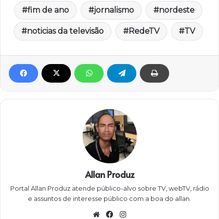
fim de ano
jornalismo
nordeste
noticias da televisão
RedeTV
TV
Allan Produz
Portal Allan Produz atende público-alvo sobre TV, webTV, rádio
e assuntos de interesse público com a boa do allan.
W
Fa
Ins