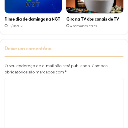
Filme dia de domingo na NGT
Giro na TV dos canais de TV
16/11/2025
4 semanas atrás
Deixe um comentário
O seu endereço de e-mail não será publicado.
Campos
obrigatórios são marcados com
*
C
o
m
e
n
t