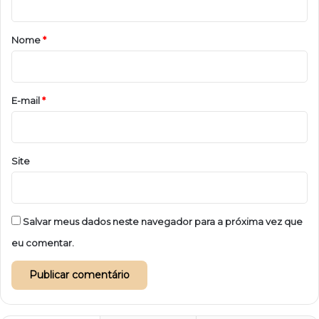
á
r
Nome
*
i
o
*
E-mail
*
Site
Salvar meus dados neste navegador para a próxima vez que
eu comentar.