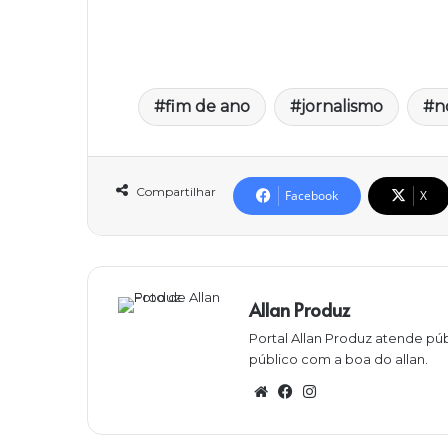
fim de ano
jornalismo
n
Compartilhar
Facebook
X
Allan Produz
Portal Allan Produz atende púb
público com a boa do allan.
W
Fa
Ins
eb
ce
ta
sit
bo
gra