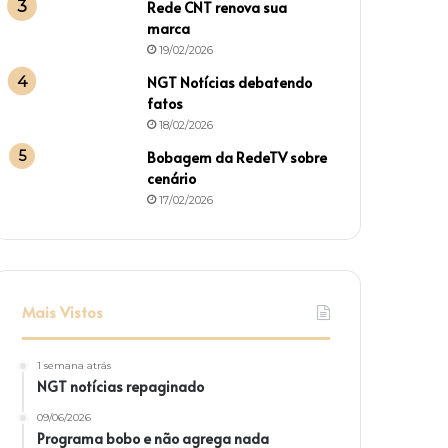
Rede CNT renova sua
marca
19/02/2026
NGT Notícias debatendo
fatos
18/02/2026
Bobagem da RedeTV sobre
cenário
17/02/2026
Mais Vistos
1 semana atrás
NGT notícias repaginado
09/06/2026
Programa bobo e não agrega nada