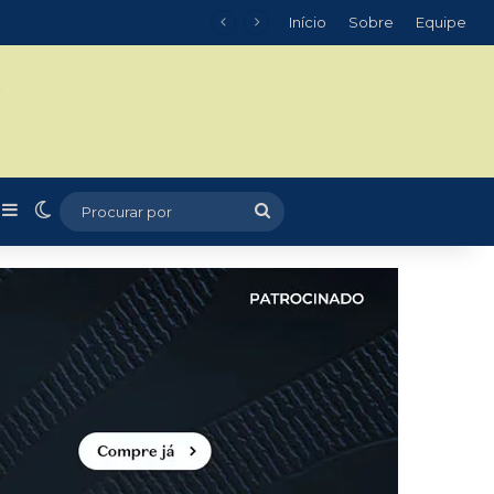
Início
Sobre
Equipe
m
r
rtigo aleatório
Barra Lateral
Switch skin
Procurar
por