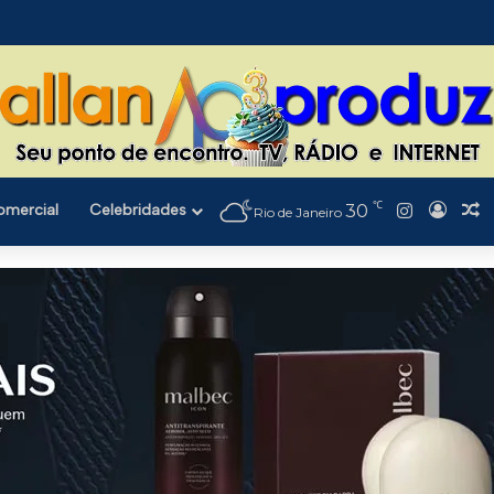
℃
Instagra
omercial
Celebridades
30
Entra
A
Rio de Janeiro