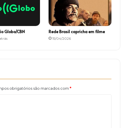
x
o
io Globo/CBN
Rede Brasil capricha em filme
atrás
15/04/2026
pos obrigatórios são marcados com
*