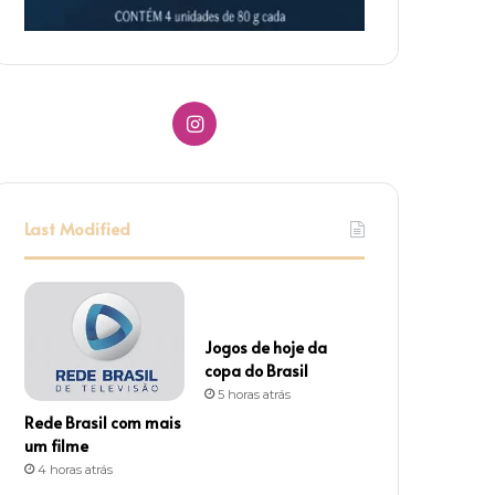
I
n
s
Last Modified
t
a
g
Jogos de hoje da
copa do Brasil
r
5 horas atrás
Rede Brasil com mais
a
um filme
4 horas atrás
m