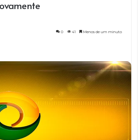
novamente
0
41
Menos de um minuto