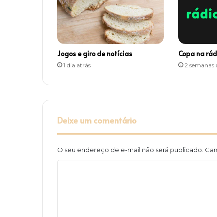
i
t
a
ç
ã
Jogos e giro de notícias
Copa na rád
o
1 dia atrás
2 semanas 
Deixe um comentário
O seu endereço de e-mail não será publicado.
Cam
C
o
m
e