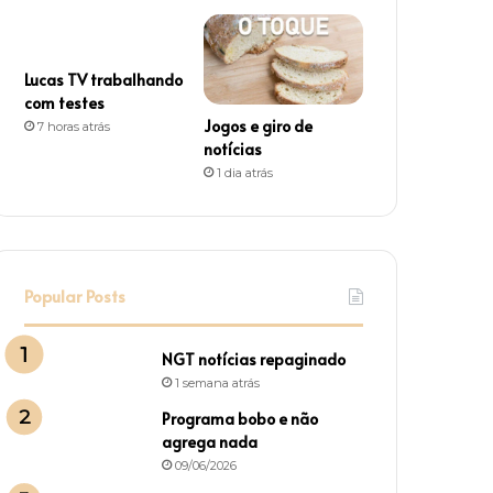
Lucas TV trabalhando
com testes
Jogos e giro de
7 horas atrás
notícias
1 dia atrás
Popular Posts
NGT notícias repaginado
1 semana atrás
Programa bobo e não
agrega nada
09/06/2026