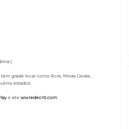
rina )
 tem grade local como Acre, Minas Gerais,
outros estados.
lay
e site
ww.redecnt.com