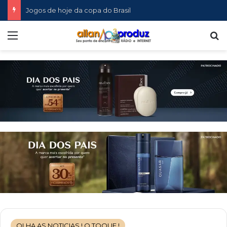
Jogos de hoje da copa do Brasil
Menu
P
OLHA AS NOTICIAS ! O TOQUE !