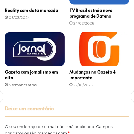
3
d
Reality com data marcada
TV Brasil estreia novo
e
programa de Datena
06/03/2024
n
24/02/2026
o
v
e
m
b
r
o
Gazeta com jornalismo em
Mudanças na Gazeta é
alta
importante
3 semanas atrás
22/10/2025
Deixe um comentário
O seu endereço de e-mail não será publicado.
Campos
obrigatórios são marcados com
*