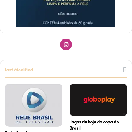
I
n
s
Last Modified
t
a
g
r
Jogos de hoje da copa do
a
Brasil