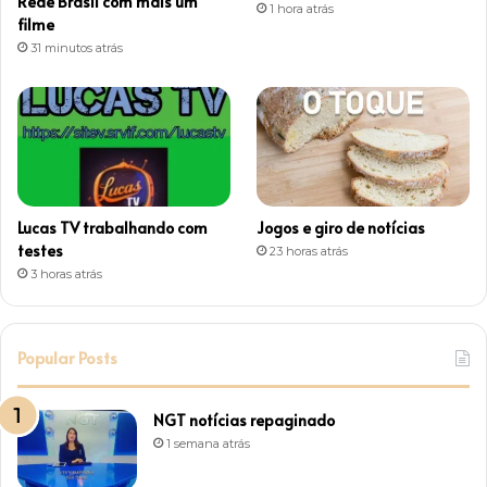
Rede Brasil com mais um
1 hora atrás
m
filme
31 minutos atrás
Lucas TV trabalhando com
Jogos e giro de notícias
testes
23 horas atrás
3 horas atrás
Popular Posts
NGT notícias repaginado
1 semana atrás