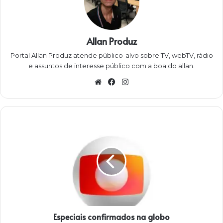
Allan Produz
Portal Allan Produz atende público-alvo sobre TV, webTV, rádio
e assuntos de interesse público com a boa do allan.
W
Fa
Ins
eb
ce
ta
sit
bo
gra
e
ok
m
E
s
p
e
c
i
a
i
s
Especiais confirmados na globo
c