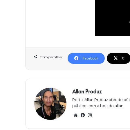
Compartilhar
Facebook
X
Allan Produz
Portal Allan Produz atende púb
público com a boa do allan.
W
Fa
Ins
eb
ce
ta
sit
bo
gra