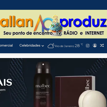
℃
Instagra
omercial
Celebridades
28
Entra
A
Rio de Janeiro