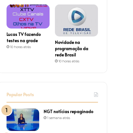
m
Lucas TV fazendo
testes na grade
Novidade na
10 horas atrás
programação da
rede Brasil
10 horas atrás
Popular Posts
NGT notícias repaginado
1 semana atrás