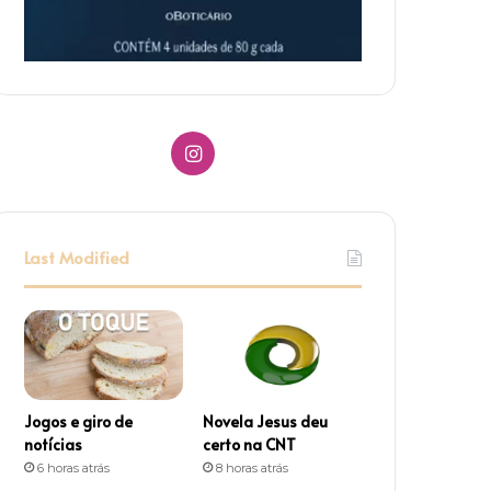
I
n
s
Last Modified
t
a
g
r
Jogos e giro de
Novela Jesus deu
notícias
certo na CNT
a
6 horas atrás
8 horas atrás