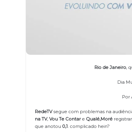
Rio de Janeiro
, 
Dia Mu
Por 
RedeTV
segue com problemas na audiência
na TV
,
Vou Te
Contar
e
Qualé,Moré
registr
que anotou
0,1
. complicado hein?