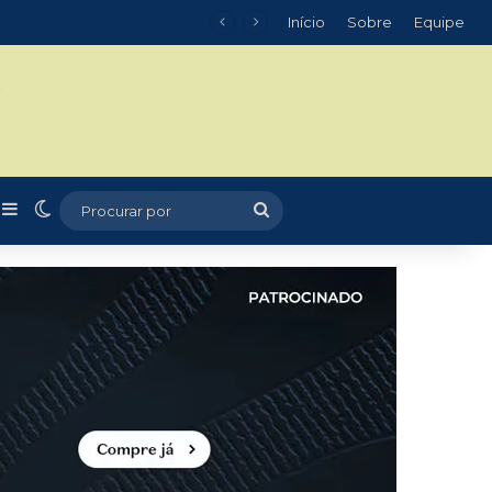
Início
Sobre
Equipe
m
r
rtigo aleatório
Barra Lateral
Switch skin
Procurar
por