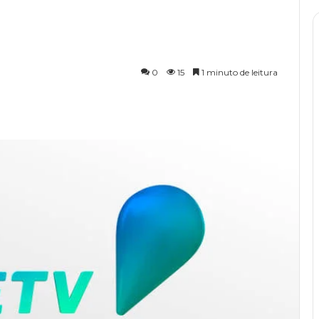
0
15
1 minuto de leitura