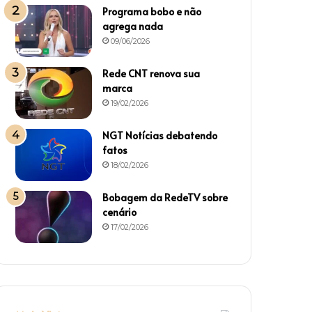
Programa bobo e não
agrega nada
09/06/2026
Rede CNT renova sua
marca
19/02/2026
NGT Notícias debatendo
fatos
18/02/2026
Bobagem da RedeTV sobre
cenário
17/02/2026