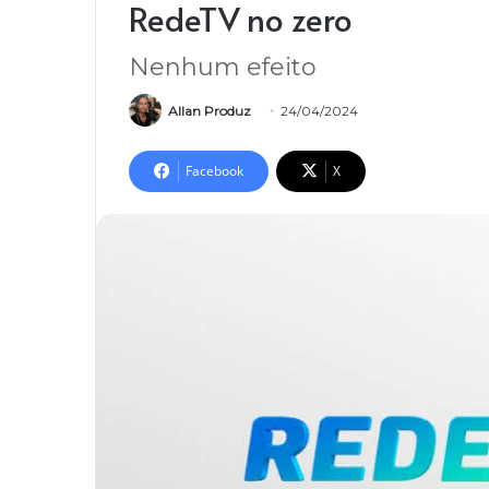
RedeTV no zero
Nenhum efeito
Allan Produz
24/04/2024
Facebook
X