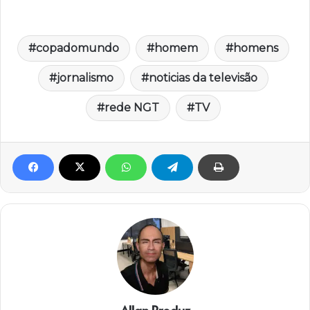
copadomundo
homem
homens
jornalismo
noticias da televisão
rede NGT
TV