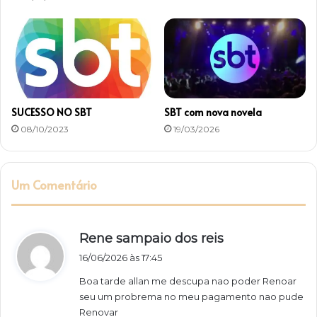
e
s
SUCESSO NO SBT
SBT com nova novela
08/10/2023
19/03/2026
Um Comentário
d
Rene sampaio dos reis
i
16/06/2026 às 17:45
s
Boa tarde allan me descupa nao poder Renoar
s
seu um probrema no meu pagamento nao pude
e
Renovar
: