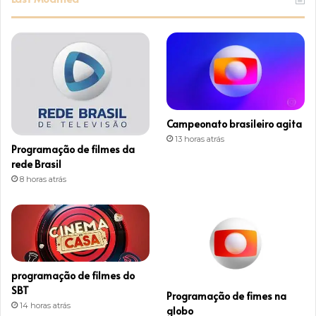
t
a
g
r
Campeonato brasileiro agita
a
13 horas atrás
Programação de filmes da
m
rede Brasil
8 horas atrás
programação de filmes do
SBT
Programação de fimes na
14 horas atrás
globo