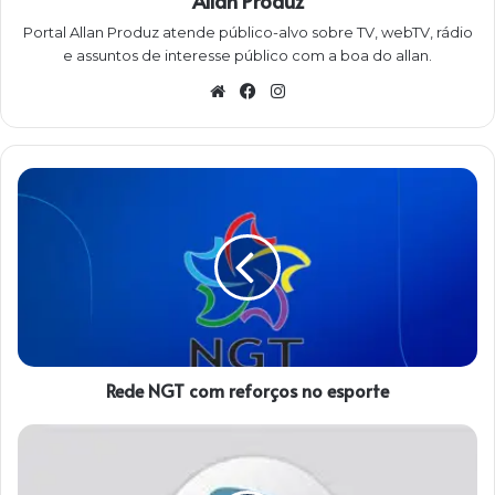
Allan Produz
Portal Allan Produz atende público-alvo sobre TV, webTV, rádio
e assuntos de interesse público com a boa do allan.
W
Fa
Ins
eb
ce
ta
sit
bo
gra
e
ok
m
R
e
d
e
N
G
T
c
o
Rede NGT com reforços no esporte
m
r
e
R
f
e
o
d