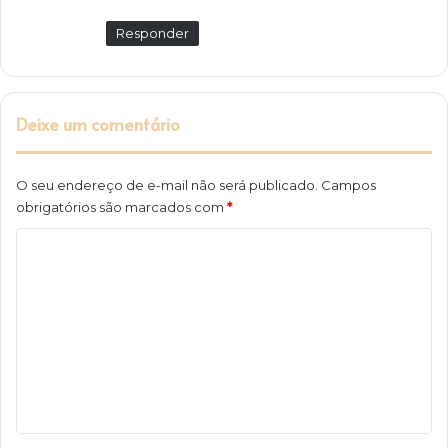
Responder
Deixe um comentário
O seu endereço de e-mail não será publicado.
Campos
obrigatórios são marcados com
*
C
o
m
e
n
t
á