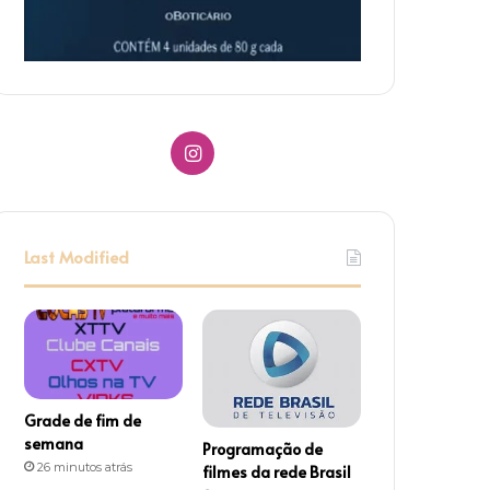
I
n
s
Last Modified
t
a
g
r
Grade de fim de
semana
Programação de
a
26 minutos atrás
filmes da rede Brasil