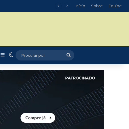
Início
Sobre
Equipe
m
r
rtigo aleatório
Barra Lateral
Switch skin
Procurar
por