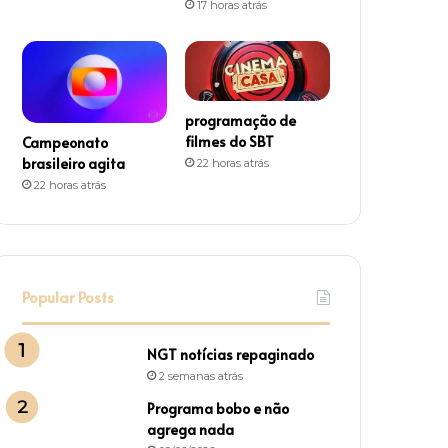
17 horas atrás
m
programação de
filmes do SBT
Campeonato
brasileiro agita
22 horas atrás
22 horas atrás
Popular Posts
NGT notícias repaginado
2 semanas atrás
Programa bobo e não
agrega nada