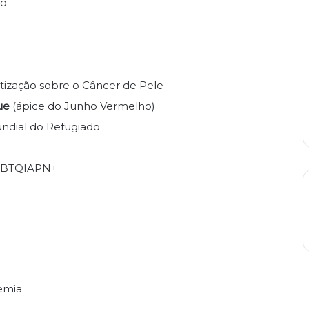
ho
tização sobre o Câncer de Pele
ue
(ápice do Junho Vermelho)
Mundial do Refugiado
)
LGBTQIAPN+
emia