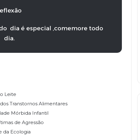
reflexão
odo dia é especial ,comemore todo
dia.
o Leite
dos Transtornos Alimentares
ade Mórbida Infantil
Vítimas de Agressão
 da Ecologia