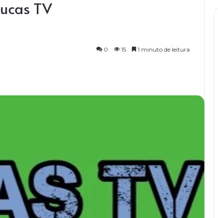
lucas TV
0
15
1 minuto de leitura