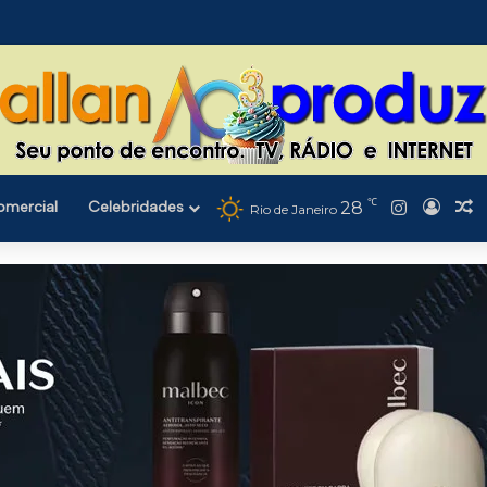
℃
Instagra
omercial
Celebridades
28
Entra
A
Rio de Janeiro