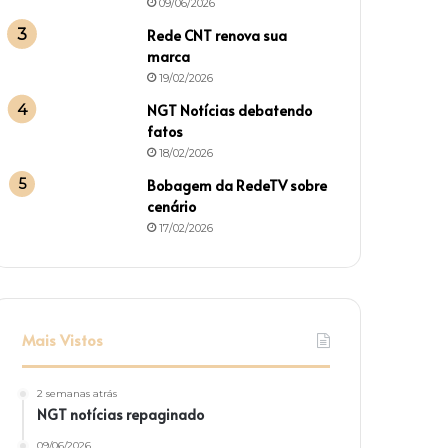
09/06/2026
Rede CNT renova sua
marca
19/02/2026
NGT Notícias debatendo
fatos
18/02/2026
Bobagem da RedeTV sobre
cenário
17/02/2026
Mais Vistos
2 semanas atrás
NGT notícias repaginado
09/06/2026