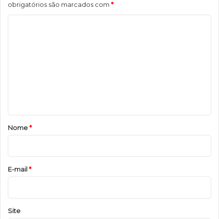
obrigatórios são marcados com
*
C
o
m
e
n
t
á
r
Nome
*
i
o
*
E-mail
*
Site