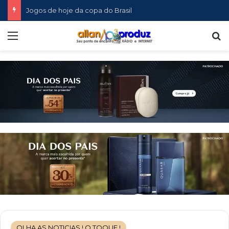
Jogos de hoje da copa do Brasil
Menu
P
OLHA AS NOTICIAS ! O TOQUE !