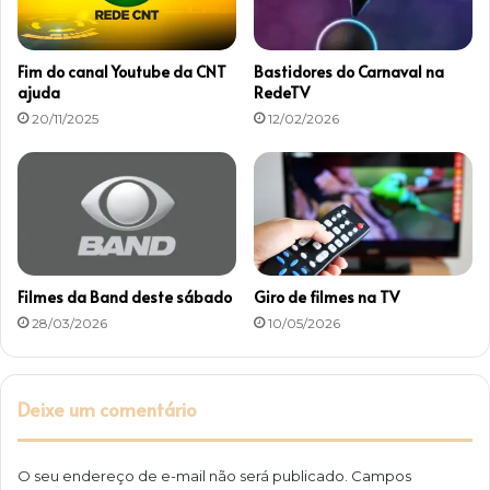
m
d
o
Fim do canal Youtube da CNT
Bastidores do Carnaval na
c
ajuda
RedeTV
u
20/11/2025
12/02/2026
m
e
n
t
á
r
i
o
Filmes da Band deste sábado
Giro de filmes na TV
28/03/2026
10/05/2026
Deixe um comentário
O seu endereço de e-mail não será publicado.
Campos