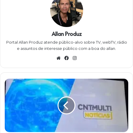
Allan Produz
Portal Allan Produz atende público-alvo sobre TV, webTV, rádio
e assuntos de interesse público com a boa do allan.
W
Fa
Ins
eb
ce
ta
sit
bo
gra
e
ok
m
C
N
T
M
u
l
t
i
n