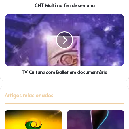
CNT Multi no fim de semana
o
f
i
T
m
V
d
C
e
u
s
l
e
t
m
u
a
r
n
a
a
TV Cultura com Ballet em documentário
c
o
m
B
Artigos relacionados
a
l
l
e
t
e