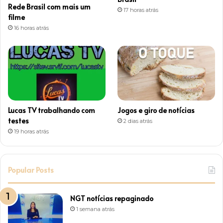
Rede Brasil com mais um
17 horas atrás
m
filme
16 horas atrás
Lucas TV trabalhando com
Jogos e giro de notícias
testes
2 dias atrás
19 horas atrás
Popular Posts
NGT notícias repaginado
1 semana atrás