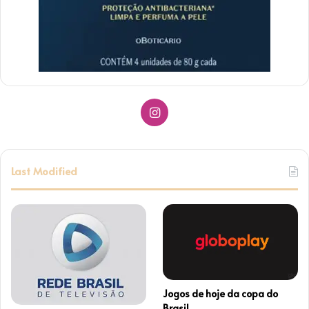
I
n
s
Last Modified
t
a
g
r
Jogos de hoje da copa do
a
Brasil