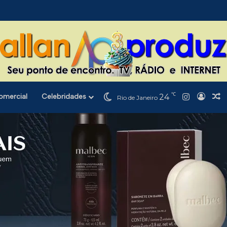
℃
Instagra
omercial
Celebridades
24
Entra
A
Rio de Janeiro