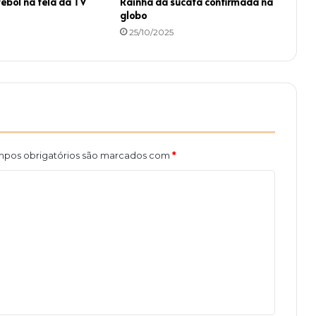
tebol na tela da TV
Rainha da sucata confirmada na
m
globo
f
25/10/2025
i
m
pos obrigatórios são marcados com
*