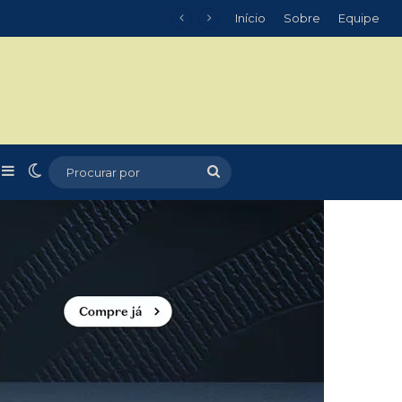
Início
Sobre
Equipe
m
r
rtigo aleatório
Barra Lateral
Switch skin
Procurar
por