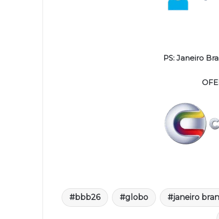
PS: Janeiro Br
OFE
bbb26
globo
janeiro bra