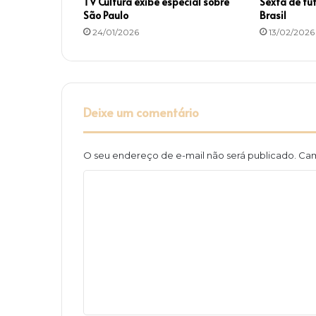
TV Cultura exibe especial sobre
Sexta de fu
São Paulo
Brasil
24/01/2026
13/02/2026
Deixe um comentário
O seu endereço de e-mail não será publicado.
Cam
C
o
m
e
n
t
á