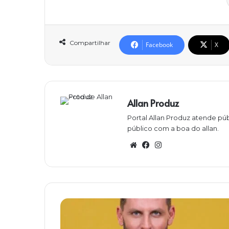
Compartilhar
Facebook
X
Allan Produz
Portal Allan Produz atende púb
público com a boa do allan.
W
Fa
Ins
eb
ce
ta
sit
bo
gra
e
ok
m
H
e
n