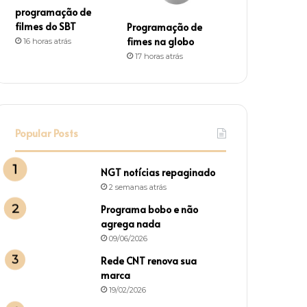
programação de
filmes do SBT
Programação de
fimes na globo
16 horas atrás
17 horas atrás
Popular Posts
NGT notícias repaginado
2 semanas atrás
Programa bobo e não
agrega nada
09/06/2026
Rede CNT renova sua
marca
19/02/2026