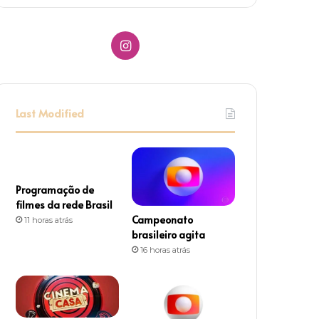
I
n
s
Last Modified
t
a
g
Programação de
filmes da rede Brasil
r
Campeonato
11 horas atrás
brasileiro agita
a
16 horas atrás
m