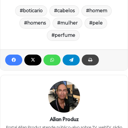
boticario
cabelos
homem
homens
mulher
pele
perfume
Allan Produz
Portal Allan Produz atende público-alvo sobre TV, webTV, rádio