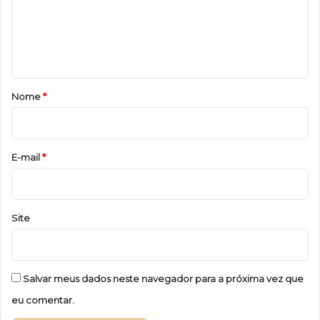
e
n
t
á
r
Nome
*
i
o
*
E-mail
*
Site
Salvar meus dados neste navegador para a próxima vez que
eu comentar.