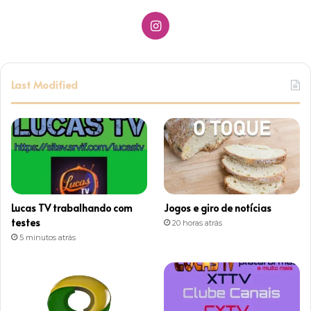
I
n
s
Last Modified
t
a
g
r
Lucas TV trabalhando com
Jogos e giro de notícias
a
testes
20 horas atrás
5 minutos atrás
m