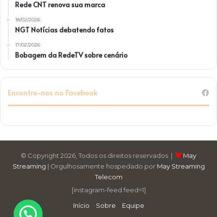
Rede CNT renova sua marca
18/02/2026
NGT Notícias debatendo fatos
17/02/2026
Bobagem da RedeTV sobre cenário
Encontre-nos no Facebook
© Copyright 2026, Todos os direitos reservados |
May
Streaming
| Orgulhosamente hospedado por
May Streaming
Telecom
[instagram-feed feed=1]
Início
Sobre
Equipe
Precisa de Ajuda ?