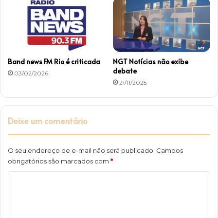
Band news FM Rio é criticada
NGT Notícias não exibe
debate
03/02/2026
21/11/2025
Deixe um comentário
O seu endereço de e-mail não será publicado.
Campos
obrigatórios são marcados com
*
C
o
m