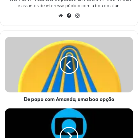
e assuntos de interesse público com a boa do allan.
W
Fa
Ins
eb
ce
ta
sit
bo
gra
e
ok
m
D
e
p
a
p
o
c
o
m
De papo com Amanda, uma boa opção
A
m
a
T
n
u
d
d
a
o
,
p