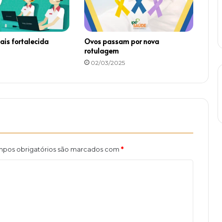
e
r
v
i
is fortalecida
Ovos passam por nova
ç
rotulagem
o
02/03/2025
s
d
e
I
P
T
V
pos obrigatórios são marcados com
*