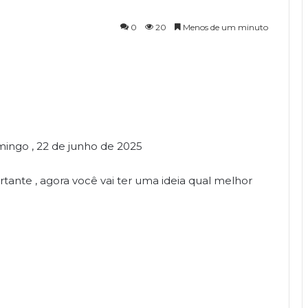
0
20
Menos de um minuto
mingo , 22 de junho de 2025
tante , agora você vai ter uma ideia qual melhor