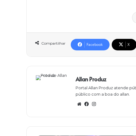
Compartilhar
Facebook
X
Allan Produz
Portal Allan Produz atende púb
público com a boa do allan.
W
Fa
Ins
eb
ce
ta
sit
bo
gra
e
ok
m