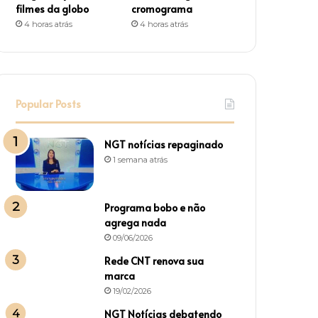
filmes da globo
cromograma
4 horas atrás
4 horas atrás
Popular Posts
NGT notícias repaginado
1 semana atrás
Programa bobo e não
agrega nada
09/06/2026
Rede CNT renova sua
marca
19/02/2026
NGT Notícias debatendo