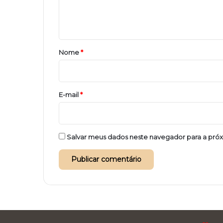
n
t
á
r
Nome
*
i
o
*
E-mail
*
Salvar meus dados neste navegador para a pró