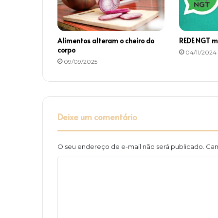
i
s
T
V
Alimentos alteram o cheiro do
REDE NGT ma
corpo
04/11/2024
09/09/2025
Deixe um comentário
O seu endereço de e-mail não será publicado.
Cam
C
o
m
e