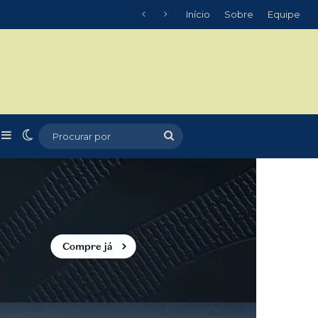
Início
Sobre
Equipe
m
r
rtigo aleatório
Barra Lateral
Switch skin
Procurar
por