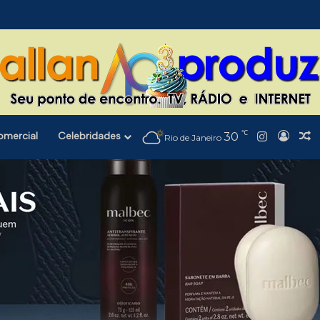
℃
Instagra
omercial
Celebridades
30
Entra
A
Rio de Janeiro