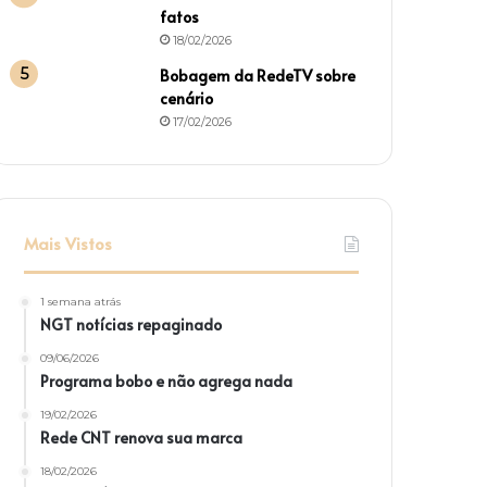
fatos
18/02/2026
Bobagem da RedeTV sobre
cenário
17/02/2026
Mais Vistos
1 semana atrás
NGT notícias repaginado
09/06/2026
Programa bobo e não agrega nada
19/02/2026
Rede CNT renova sua marca
18/02/2026