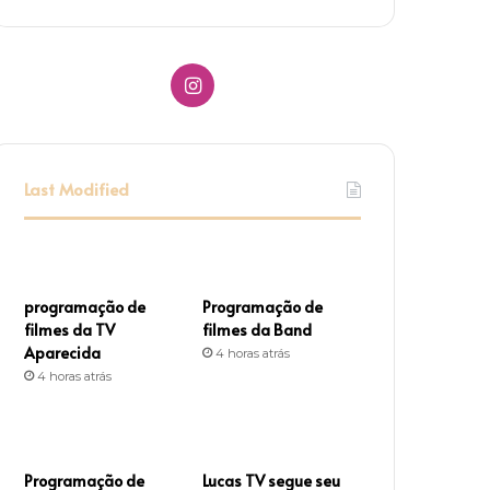
I
n
s
Last Modified
t
a
g
programação de
Programação de
filmes da TV
filmes da Band
r
Aparecida
4 horas atrás
4 horas atrás
a
m
Programação de
Lucas TV segue seu