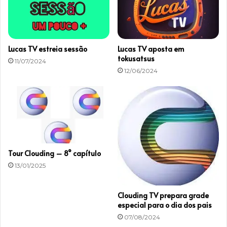
d
e
D
o
Lucas TV estreia sessão
Lucas TV aposta em
m
tokusatsus
11/07/2024
i
12/06/2024
n
g
o
Tour Clouding – 8° capítulo
13/01/2025
Clouding TV prepara grade
especial para o dia dos pais
07/08/2024