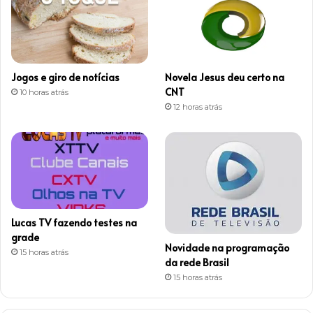
a
g
r
Jogos e giro de notícias
Novela Jesus deu certo na
a
CNT
10 horas atrás
12 horas atrás
m
Lucas TV fazendo testes na
grade
Novidade na programação
15 horas atrás
da rede Brasil
15 horas atrás