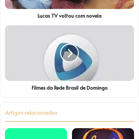
v
o
Lucas TV voltou com novela
l
t
o
F
u
i
c
l
o
m
m
e
n
s
o
d
v
a
e
R
l
Filmes da Rede Brasil de Domingo
e
a
d
e
B
Artigos relacionados
r
a
s
i
l