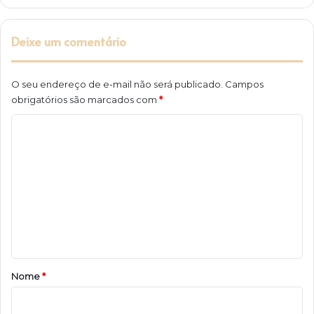
Deixe um comentário
O seu endereço de e-mail não será publicado.
Campos
obrigatórios são marcados com
*
C
o
m
e
n
t
á
r
Nome
*
i
o