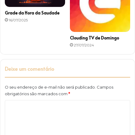
Grade da Hora da Saudade
16/07/2025
Clouding TV de Domingo
27/07/2024
Deixe um comentário
O seu endereço de e-mail não será publicado.
Campos
obrigatórios são marcados com
*
C
o
m
e