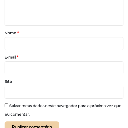
n
t
á
r
Nome
*
i
o
*
E-mail
*
Site
Salvar meus dados neste navegador para a próxima vez que
eu comentar.