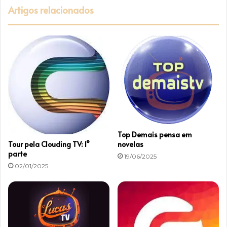
Artigos relacionados
t
m
e
a
M
a
i
s
a
S
i
l
v
a
Top Demais pensa em
e
novelas
Tour pela Clouding TV: 1°
m
parte
19/06/2025
n
02/01/2025
o
v
e
l
a