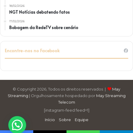
18/02/2026
NGT Notícias debatendo fatos
17/02/2026
Bobagem da RedeTV sobre cenário
Encontre-nos no Facebook
© Copyright 2026, Todos os direitos reservados |
May
Streaming
| Orgulhosamente hospedado por
May Streaming
Telecom
[instagram-feed feed=1]
Início
Sobre
Equipe