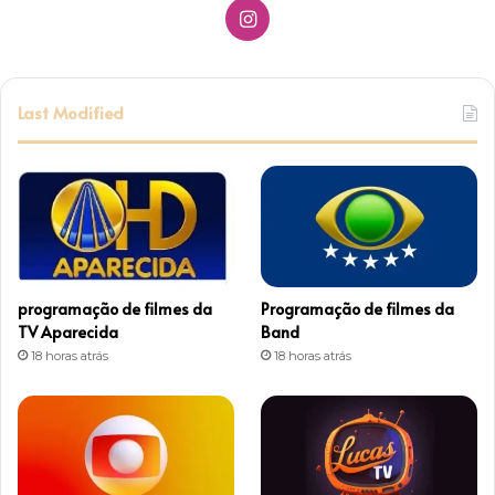
I
n
s
Last Modified
t
a
g
r
programação de filmes da
Programação de filmes da
a
TV Aparecida
Band
18 horas atrás
18 horas atrás
m