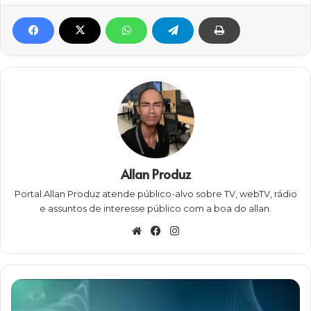
Allan Produz
Portal Allan Produz atende público-alvo sobre TV, webTV, rádio
e assuntos de interesse público com a boa do allan.
W
Fa
Ins
eb
ce
ta
sit
bo
gra
e
ok
m
R
e