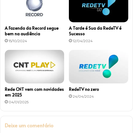
d
e
p
e
A Fazenda da Record segue
A Tarde é Sua da RedeTV é
s
bem na audiência
Sucesso
o
15/10/2024
12/04/2024
Rede CNT vem com novidades
RedeTV no zero
em 2025
24/04/2024
04/01/2025
Deixe um comentário