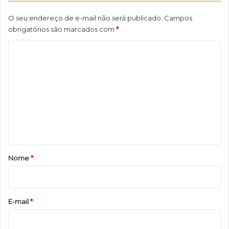
O seu endereço de e-mail não será publicado.
Campos
obrigatórios são marcados com
*
C
o
m
e
n
t
á
r
Nome
*
i
o
*
E-mail
*