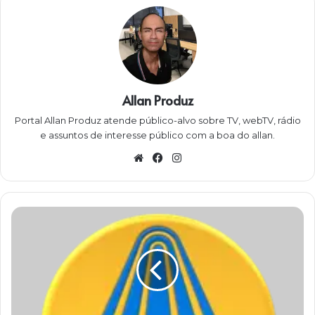
Allan Produz
Portal Allan Produz atende público-alvo sobre TV, webTV, rádio
e assuntos de interesse público com a boa do allan.
W
Fa
Ins
eb
ce
ta
sit
bo
gra
e
ok
m
P
a
c
o
t
e
s