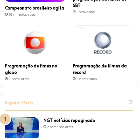
r
SBT
Campeonato brasileiro agita
1 hora atrás
a
58 minutos atrás
m
Programação de fimes na
Programação de filmes da
globo
record
2 horas atrás
2 horas atrás
Popular Posts
NGT notícias repaginado
2 semanas atrás