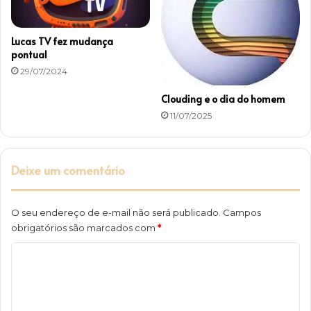
Lucas TV fez mudança
pontual
29/07/2024
Clouding e o dia do homem
11/07/2025
Deixe um comentário
O seu endereço de e-mail não será publicado.
Campos
obrigatórios são marcados com
*
C
o
m