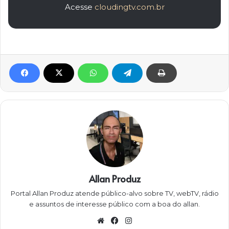
Acesse
cloudingtv.com.br
Allan Produz
Portal Allan Produz atende público-alvo sobre TV, webTV, rádio
e assuntos de interesse público com a boa do allan.
W
Fa
Ins