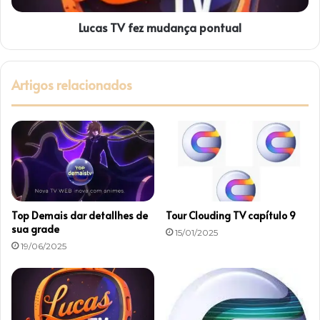
e
Lucas TV fez mudança pontual
z
m
u
d
Artigos relacionados
a
n
ç
a
p
o
n
t
u
Top Demais dar detallhes de
Tour Clouding TV capítulo 9
a
sua grade
15/01/2025
l
19/06/2025