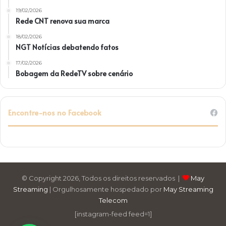
19/02/2026
Rede CNT renova sua marca
18/02/2026
NGT Notícias debatendo fatos
17/02/2026
Bobagem da RedeTV sobre cenário
Encontre-nos no Facebook
© Copyright 2026, Todos os direitos reservados |
May
Streaming
| Orgulhosamente hospedado por
May Streaming
Telecom
[instagram-feed feed=1]