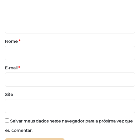
e
n
t
á
r
Nome
*
i
o
*
E-mail
*
Site
Salvar meus dados neste navegador para a próxima vez que
eu comentar.