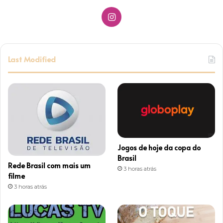
I
n
s
Last Modified
t
a
g
r
Jogos de hoje da copa do
a
Brasil
Rede Brasil com mais um
3 horas atrás
m
filme
3 horas atrás