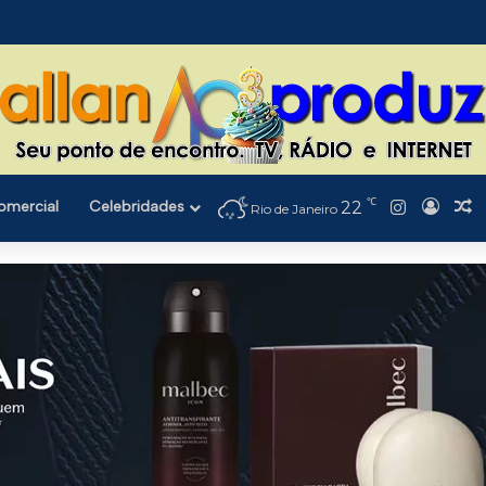
℃
Instagra
omercial
Celebridades
22
Entra
A
Rio de Janeiro