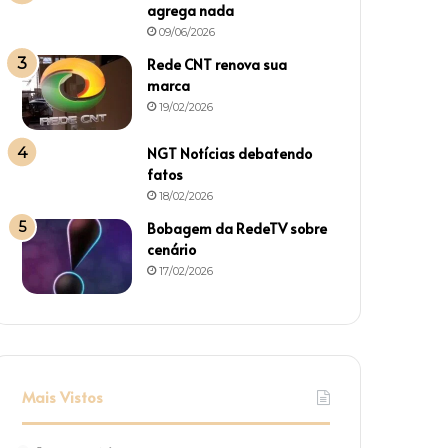
agrega nada
09/06/2026
Rede CNT renova sua
marca
19/02/2026
NGT Notícias debatendo
fatos
18/02/2026
Bobagem da RedeTV sobre
cenário
17/02/2026
Mais Vistos