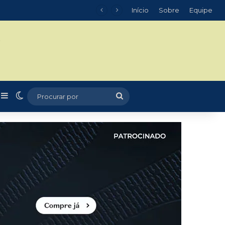
Início
Sobre
Equipe
m
r
rtigo aleatório
Barra Lateral
Switch skin
Procurar
por