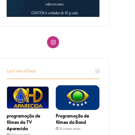
I
n
s
Last Modified
t
a
g
r
programação de
Programação de
filmes da TV
filmes da Band
a
Aparecida
16 horas atrás
15 horas atrás