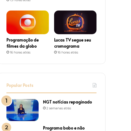
m
Programação de
Lucas TV segue seu
filmes da globo
cromograma
16 horas atrás
16 horas atrás
Popular Posts
NGT notícias repaginado
2 semanas atrás
Programa bobo e não