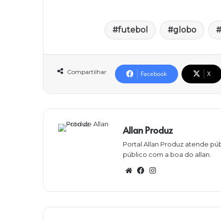
futebol
globo
Compartilhar
Facebook
X
Allan Produz
Portal Allan Produz atende púb
público com a boa do allan.
W
Fa
Ins
eb
ce
ta
sit
bo
gra
e
ok
m