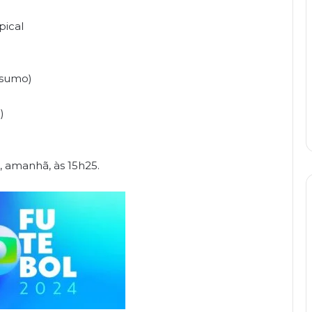
pical
esumo)
)
 , amanhã, às 15h25.