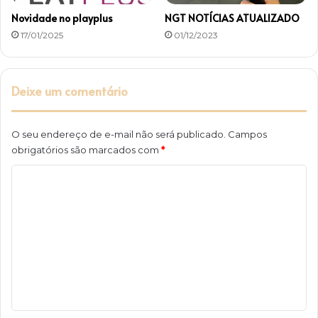
Novidade no playplus
NGT NOTÍCIAS ATUALIZADO
17/01/2025
01/12/2023
Deixe um comentário
O seu endereço de e-mail não será publicado.
Campos
obrigatórios são marcados com
*
C
o
m
e
n
t
á