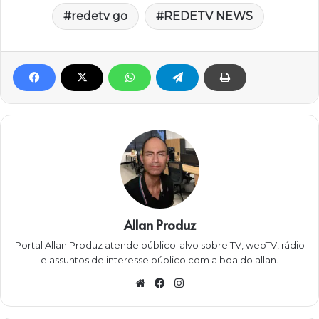
redetv go
REDETV NEWS
Allan Produz
Portal Allan Produz atende público-alvo sobre TV, webTV, rádio
e assuntos de interesse público com a boa do allan.
W
Fa
Ins
eb
ce
ta
sit
bo
gra