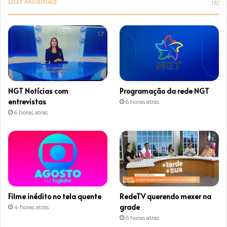
Last Modified
t
a
g
r
NGT Notícias com
Programação da rede NGT
a
entrevistas
6 horas atrás
6 horas atrás
m
Filme inédito no tela quente
RedeTV querendo mexer na
grade
4 horas atrás
6 horas atrás