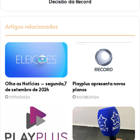
Decisão da Record
R
e
c
o
Artigos relacionados
r
d
Olha as Notícias – segunda,7
Playplus apresenta novos
de setembro de 2024
planos
07/10/2024
30/08/2024