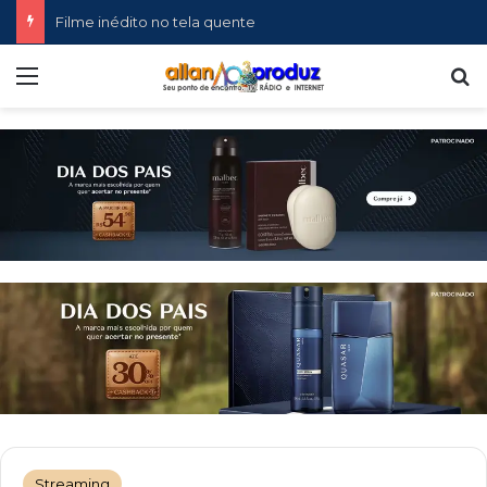
Filme inédito no tela quente
Menu
P
Streaming