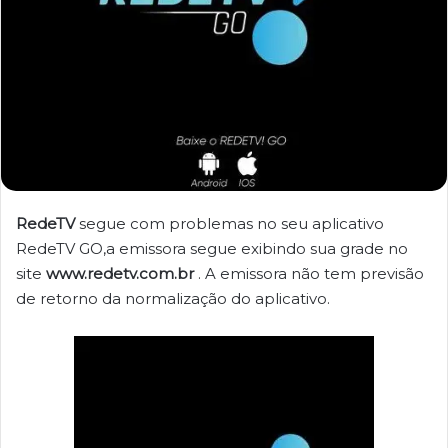
RedeTV
segue com problemas no seu aplicativo
RedeTV GO,a emissora segue exibindo sua grade no
site
www.redetv.com.br
. A emissora não tem previsão
de retorno da normalização do aplicativo.