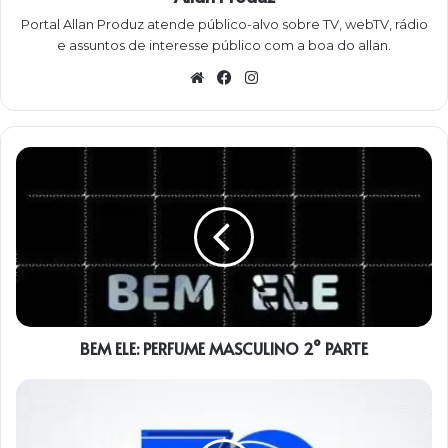
Portal Allan Produz atende público-alvo sobre TV, webTV, rádio
e assuntos de interesse público com a boa do allan.
W
Fa
Ins
eb
ce
ta
sit
bo
gra
e
ok
m
B
E
M
E
L
E
:
P
E
BEM ELE: PERFUME MASCULINO 2° PARTE
R
F
U
N
M
O
E
N