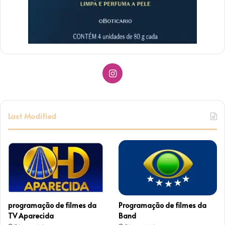
I
n
s
Last Modified
t
a
g
r
programação de filmes da
Programação de filmes da
a
TV Aparecida
Band