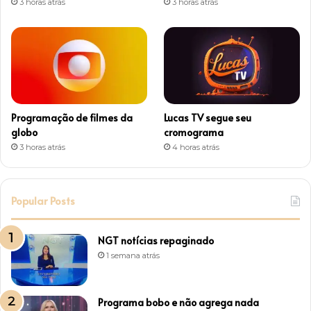
3 horas atrás
3 horas atrás
m
Programação de filmes da
Lucas TV segue seu
globo
cromograma
3 horas atrás
4 horas atrás
Popular Posts
NGT notícias repaginado
1 semana atrás
Programa bobo e não agrega nada