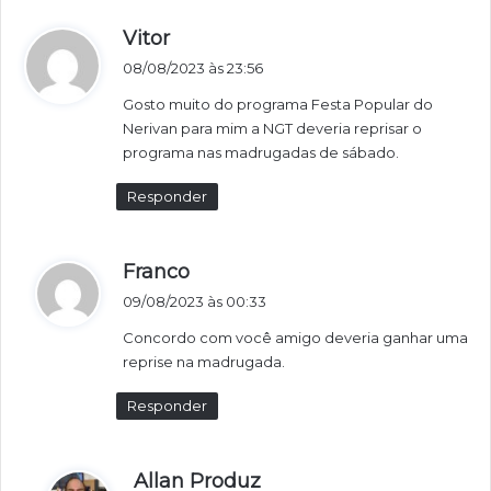
d
Vitor
i
08/08/2023 às 23:56
s
Gosto muito do programa Festa Popular do
s
Nerivan para mim a NGT deveria reprisar o
e
programa nas madrugadas de sábado.
:
Responder
d
Franco
i
09/08/2023 às 00:33
s
Concordo com você amigo deveria ganhar uma
s
reprise na madrugada.
e
:
Responder
d
Allan Produz