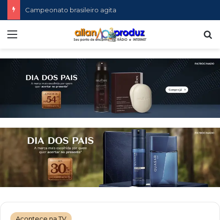
Campeonato brasileiro agita
Menu
P
Acontece na TV