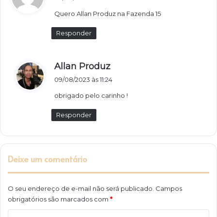
s
Quero Allan Produz na Fazenda 15
s
e
Responder
:
d
Allan Produz
i
09/08/2023 às 11:24
s
obrigado pelo carinho !
s
e
Responder
:
Deixe um comentário
O seu endereço de e-mail não será publicado.
Campos
obrigatórios são marcados com
*
C