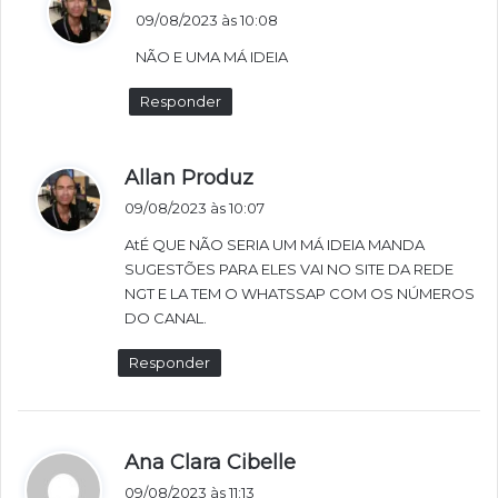
i
09/08/2023 às 10:08
s
NÃO E UMA MÁ IDEIA
s
e
Responder
:
d
Allan Produz
i
09/08/2023 às 10:07
s
AtÉ QUE NÃO SERIA UM MÁ IDEIA MANDA
s
SUGESTÕES PARA ELES VAI NO SITE DA REDE
e
NGT E LA TEM O WHATSSAP COM OS NÚMEROS
:
DO CANAL.
Responder
d
Ana Clara Cibelle
i
09/08/2023 às 11:13