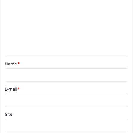
o
m
e
n
t
á
r
Nome
*
i
o
*
E-mail
*
Site