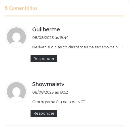
8 Comentários
d
Guilherme
i
08/08/2023 às 19:44
s
Nerivan é o clásico das tardes de sábado da NGT.
s
e
Responder
:
d
Showmaistv
i
08/08/2023 às 19:52
s
O programa é a cara da NGT.
s
e
Responder
: