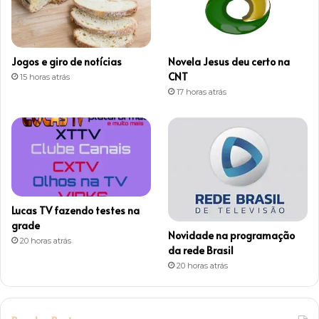
g
r
Jogos e giro de notícias
Novela Jesus deu certo na
a
CNT
15 horas atrás
17 horas atrás
m
Lucas TV fazendo testes na
grade
Novidade na programação
20 horas atrás
da rede Brasil
20 horas atrás