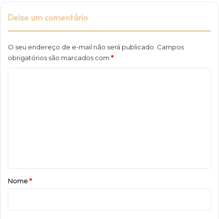
Deixe um comentário
O seu endereço de e-mail não será publicado.
Campos
obrigatórios são marcados com
*
C
o
m
e
n
t
á
r
Nome
*
i
o