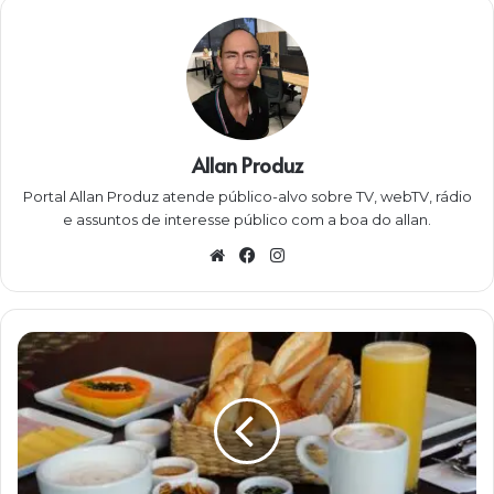
Allan Produz
Portal Allan Produz atende público-alvo sobre TV, webTV, rádio
e assuntos de interesse público com a boa do allan.
W
Fa
Ins
eb
ce
ta
sit
bo
gra
e
ok
m
O
c
o
r
p
o
s