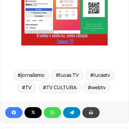
jornalismo
lucas TV
lucastv
TV
TV CULTURA
webtv