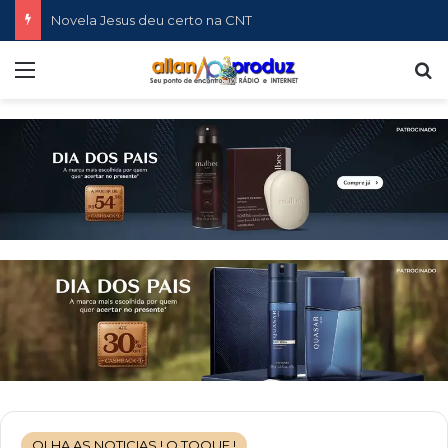
Novela Jesus deu certo na CNT
Menu
P
OLHA AS NOTICIAS ! O TOQUE !