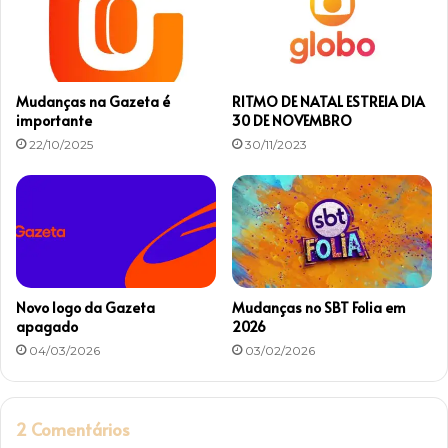
n
a
s
Mudanças na Gazeta é
RITMO DE NATAL ESTREIA DIA
importante
30 DE NOVEMBRO
22/10/2025
30/11/2023
Novo logo da Gazeta
Mudanças no SBT Folia em
apagado
2026
04/03/2026
03/02/2026
2 Comentários