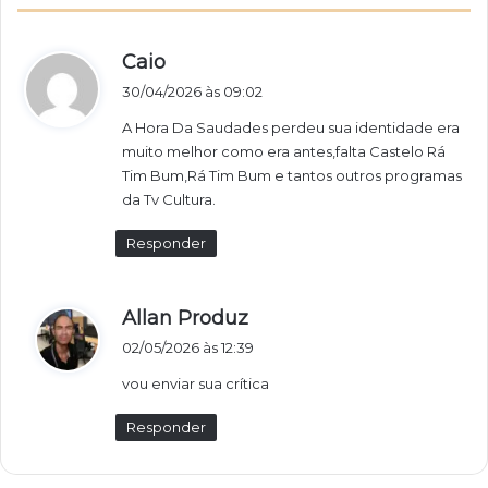
d
Caio
i
30/04/2026 às 09:02
s
A Hora Da Saudades perdeu sua identidade era
s
muito melhor como era antes,falta Castelo Rá
e
Tim Bum,Rá Tim Bum e tantos outros programas
:
da Tv Cultura.
Responder
d
Allan Produz
i
02/05/2026 às 12:39
s
vou enviar sua crítica
s
e
Responder
: