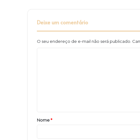
Deixe um comentário
O seu endereço de e-mail não será publicado.
Cam
C
o
m
e
n
t
á
r
Nome
*
i
o