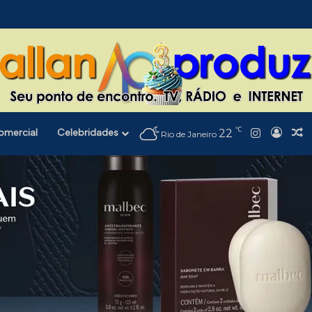
℃
Instagra
Entra
A
omercial
Celebridades
22
Rio de Janeiro