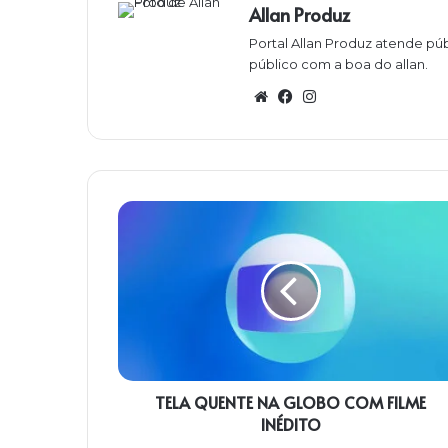
Allan Produz
Portal Allan Produz atende púb
público com a boa do allan.
Website
Facebook
Instagram
TELA
QUENTE
NA
GLOBO
COM
FILME
INÉDITO
TELA QUENTE NA GLOBO COM FILME
INÉDITO