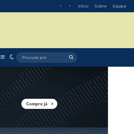
Início
Sobre
Equipe
m
r
rtigo aleatório
Barra Lateral
Switch skin
Procurar
por