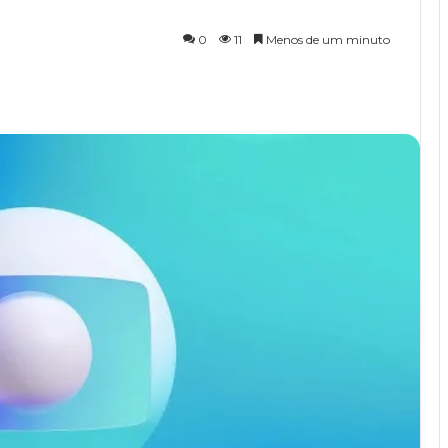
0
11
Menos de um minuto