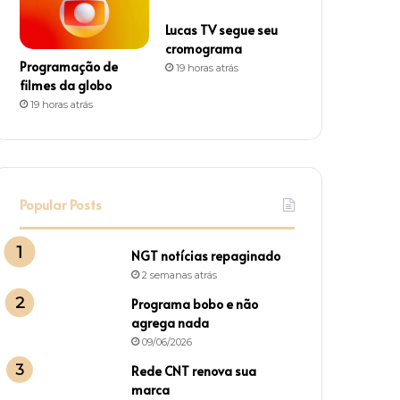
Lucas TV segue seu
cromograma
Programação de
19 horas atrás
filmes da globo
19 horas atrás
Popular Posts
NGT notícias repaginado
2 semanas atrás
Programa bobo e não
agrega nada
09/06/2026
Rede CNT renova sua
marca