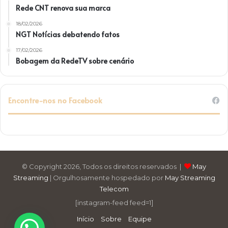
Rede CNT renova sua marca
18/02/2026
NGT Notícias debatendo fatos
17/02/2026
Bobagem da RedeTV sobre cenário
Encontre-nos no Facebook
© Copyright 2026, Todos os direitos reservados |
May
Streaming
| Orgulhosamente hospedado por
May Streaming
Telecom
[instagram-feed feed=1]
Início
Sobre
Equipe