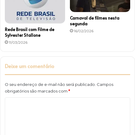
Carnaval de filmes nesta
segunda
Rede Brasil com Filme de
16/02/2026
Sylvester Stallone
11/03/2026
Deixe um comentário
O seu endereço de e-mail não será publicado.
Campos
obrigatórios são marcados com
*
C
o
m
e