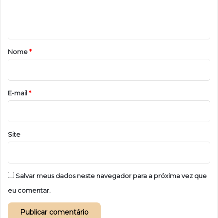
n
t
á
r
Nome
*
i
o
*
E-mail
*
Site
Salvar meus dados neste navegador para a próxima vez que
eu comentar.