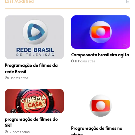
Last Modified
t
a
g
r
Campeonato brasileiro agita
a
11 horas atrás
Programação de filmes da
m
rede Brasil
6 horas atrás
programação de filmes do
SBT
Programação de fimes na
12 horas atrás
globo