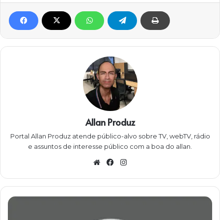
Allan Produz
Portal Allan Produz atende público-alvo sobre TV, webTV, rádio
e assuntos de interesse público com a boa do allan.
W
Fa
Ins
eb
ce
ta
sit
bo
gra
e
ok
m
M
e