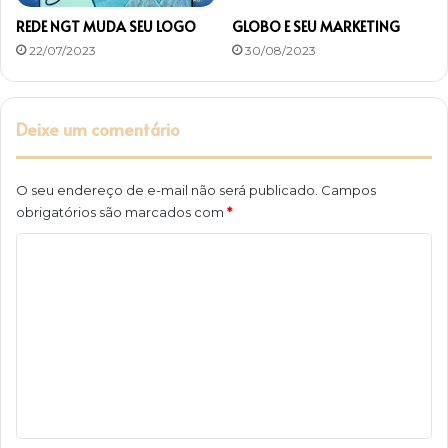
REDE NGT MUDA SEU LOGO
GLOBO E SEU MARKETING
22/07/2023
30/08/2023
Deixe um comentário
O seu endereço de e-mail não será publicado.
Campos
obrigatórios são marcados com
*
C
o
m
e
n
t
á