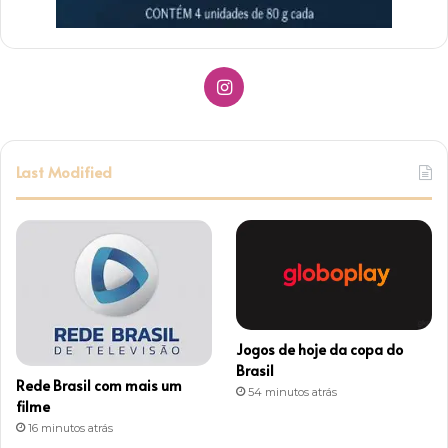
I
n
s
Last Modified
t
a
g
r
Jogos de hoje da copa do
a
Brasil
Rede Brasil com mais um
54 minutos atrás
m
filme
16 minutos atrás