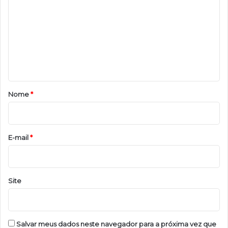
m
e
n
t
á
r
Nome
*
i
o
*
E-mail
*
Site
Salvar meus dados neste navegador para a próxima vez que