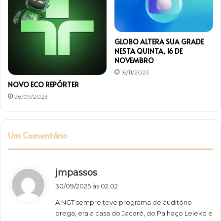
t
u
r
a
GLOBO ALTERA SUA GRADE
NESTA QUINTA, 16 DE
NOVEMBRO
16/11/2023
NOVO ECO REPÓRTER
26/09/2023
Um Comentário
d
jmpassos
i
30/09/2025 às 02:02
s
A NGT sempre teve programa de auditório
s
brega, era a casa do Jacaré, do Palhaço Leleko e
e