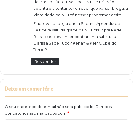
do Barlada (a Tatti saiu da CNT, hein?). Não
:
adianta ela tentar ser chique, que vai ser brega, a
identidade da NGT tá nesses programas assim.
E aproveitando, já que a Sabrina Aprendiz de
Feiticeira saiu da grade da NGT pra ir pra Rede
Brasil, eles deviam encontrar uma substituta.
Clarissa Sabe Tudo? Kenan & Kel? Clube do
Terror?
Responder
Deixe um comentário
O seu endereço de e-mail não será publicado.
Campos
obrigatórios são marcados com
*
C
o