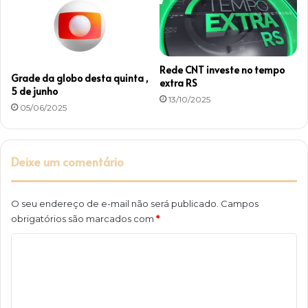
n
ç
a
s
Rede CNT investe no tempo
Grade da globo desta quinta ,
extra RS
5 de junho
13/10/2025
05/06/2025
Deixe um comentário
O seu endereço de e-mail não será publicado.
Campos
obrigatórios são marcados com
*
C
o
m
e