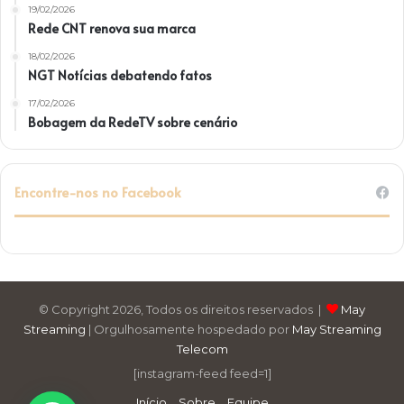
19/02/2026
Rede CNT renova sua marca
18/02/2026
NGT Notícias debatendo fatos
17/02/2026
Bobagem da RedeTV sobre cenário
Encontre-nos no Facebook
© Copyright 2026, Todos os direitos reservados |
May
Streaming
| Orgulhosamente hospedado por
May Streaming
Telecom
[instagram-feed feed=1]
Início
Sobre
Equipe