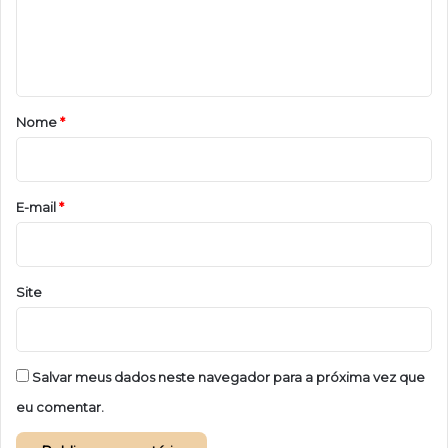
n
t
á
r
Nome
*
i
o
*
E-mail
*
Site
Salvar meus dados neste navegador para a próxima vez que
eu comentar.