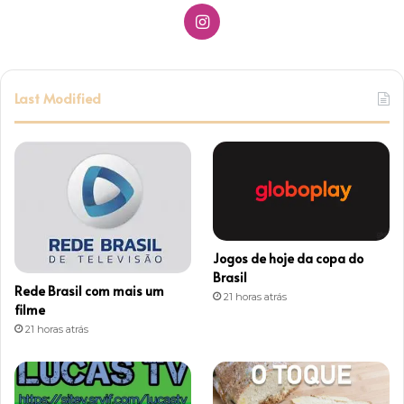
I
n
s
Last Modified
t
a
g
r
Jogos de hoje da copa do
a
Brasil
Rede Brasil com mais um
21 horas atrás
m
filme
21 horas atrás