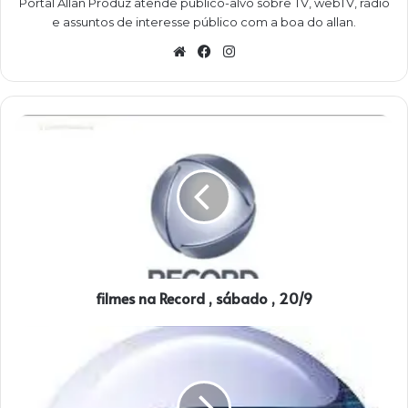
Portal Allan Produz atende público-alvo sobre TV, webTV, rádio
e assuntos de interesse público com a boa do allan.
W
Fa
Ins
eb
ce
ta
sit
bo
gra
e
ok
m
f
i
l
m
e
s
n
a
R
filmes na Record , sábado , 20/9
e
c
o
C
r
l
d
o
,
u