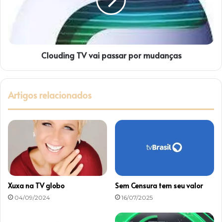
s
d
á
i
b
n
a
g
d
T
o
Clouding TV vai passar por mudanças
V
,
v
2
a
0
i
Artigos relacionados
/
p
9
a
s
s
a
r
p
o
r
Xuxa na TV globo
Sem Censura tem seu valor
m
04/09/2024
16/07/2025
u
d
a