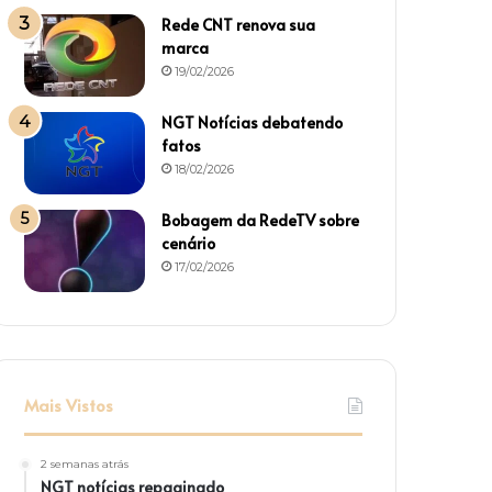
Rede CNT renova sua
marca
19/02/2026
NGT Notícias debatendo
fatos
18/02/2026
Bobagem da RedeTV sobre
cenário
17/02/2026
Mais Vistos
2 semanas atrás
NGT notícias repaginado