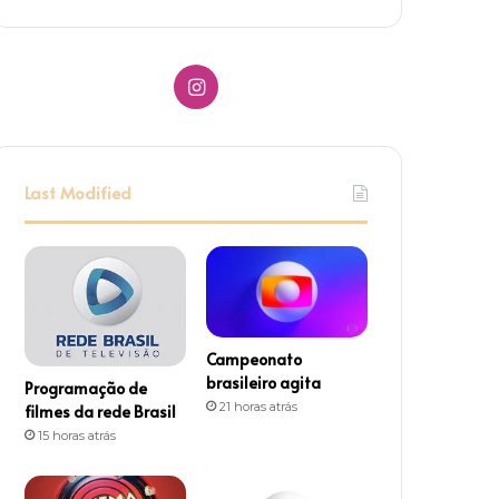
I
n
s
Last Modified
t
a
g
r
Campeonato
brasileiro agita
Programação de
a
21 horas atrás
filmes da rede Brasil
15 horas atrás
m