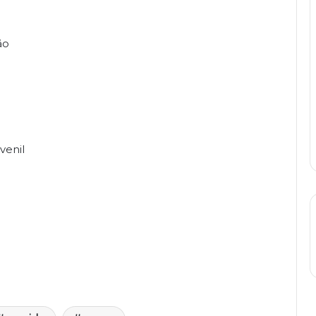
ão
venil