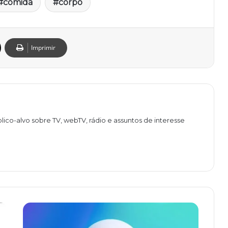
comida
corpo
Imprimir
lico-alvo sobre TV, webTV, rádio e assuntos de interesse
O
n