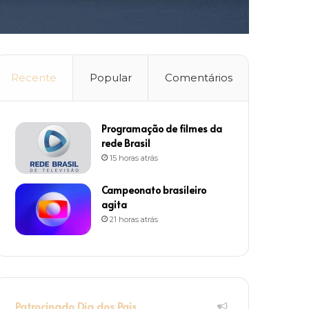
Recente
Popular
Comentários
Programação de filmes da
rede Brasil
15 horas atrás
Campeonato brasileiro
agita
21 horas atrás
Patrocinado Dia dos Pais