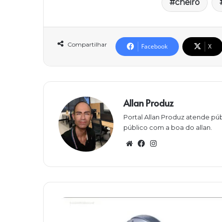
cheiro
Compartilhar
Facebook
X
Allan Produz
Portal Allan Produz atende púb
público com a boa do allan.
W
Fa
Ins
eb
ce
ta
sit
bo
gra
e
ok
m
F
i