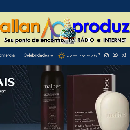
℃
Instagra
omercial
Celebridades
28
Entra
A
Rio de Janeiro