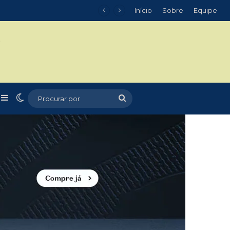
Início
Sobre
Equipe
m
r
rtigo aleatório
Barra Lateral
Switch skin
Procurar
por