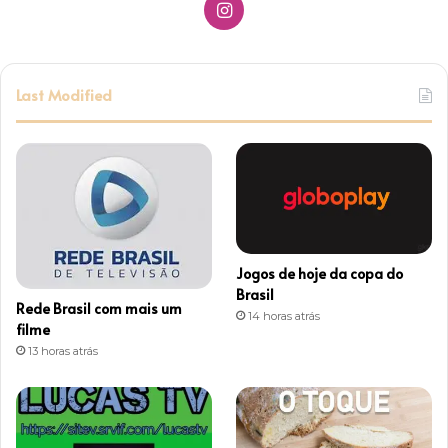
I
n
s
Last Modified
t
a
g
r
Jogos de hoje da copa do
a
Brasil
Rede Brasil com mais um
14 horas atrás
m
filme
13 horas atrás