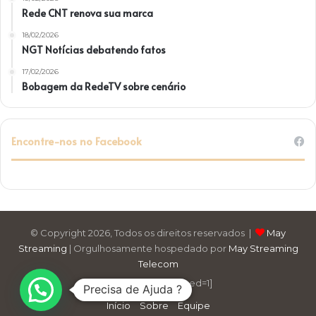
Rede CNT renova sua marca
18/02/2026
NGT Notícias debatendo fatos
17/02/2026
Bobagem da RedeTV sobre cenário
Encontre-nos no Facebook
© Copyright 2026, Todos os direitos reservados |
May
Streaming
| Orgulhosamente hospedado por
May Streaming
Telecom
[instagram-feed feed=1]
Precisa de Ajuda ?
Início
Sobre
Equipe