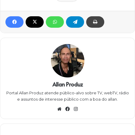
Allan Produz
Portal Allan Produz atende público-alvo sobre TV, webTV, rádio
e assuntos de interesse público com a boa do allan.
W
Fa
Ins
eb
ce
ta
sit
bo
gra
e
ok
m
N