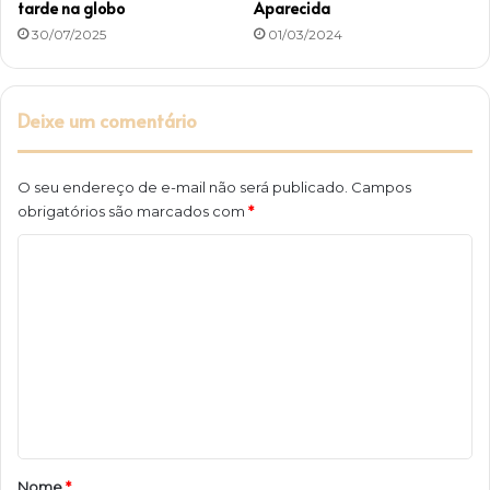
tarde na globo
Aparecida
30/07/2025
01/03/2024
Deixe um comentário
O seu endereço de e-mail não será publicado.
Campos
obrigatórios são marcados com
*
C
o
m
e
n
t
á
r
Nome
*