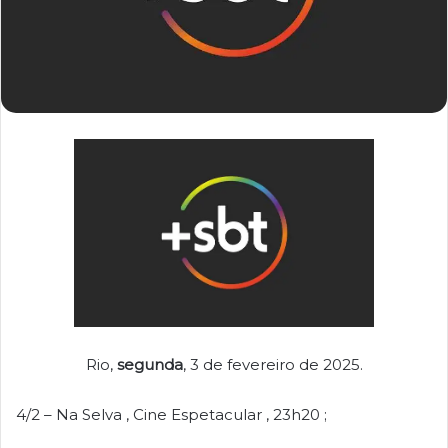
Rio,
segunda
, 3 de fevereiro de 2025.
4/2 – Na Selva , Cine Espetacular , 23h20 ;