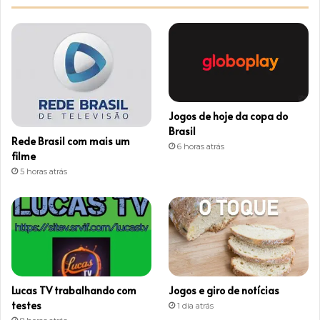
t
a
g
r
Jogos de hoje da copa do
a
Brasil
Rede Brasil com mais um
6 horas atrás
m
filme
5 horas atrás
Lucas TV trabalhando com
Jogos e giro de notícias
testes
1 dia atrás