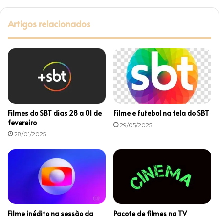
i
e
n
s
Artigos relacionados
g
t
d
a
a
q
T
u
V
e
g
n
l
o
o
s
b
c
Filmes do SBT dias 28 a 01 de
Filme e futebol na tela do SBT
o
a
fevereiro
29/05/2025
n
28/01/2025
a
i
s
d
e
T
V
Filme inédito na sessão da
Pacote de filmes na TV