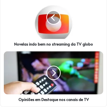
o
v
e
l
a
s
i
n
Novelas indo bem no streaming da TV globo
d
o
b
O
e
p
m
i
n
n
o
i
s
õ
t
e
r
s
e
e
a
Opiniões em Destaque nos canais de TV
m
m
D