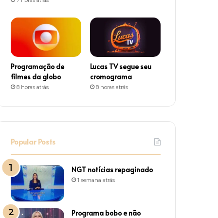
m
Programação de
Lucas TV segue seu
filmes da globo
cromograma
8 horas atrás
8 horas atrás
Popular Posts
NGT notícias repaginado
1 semana atrás
Programa bobo e não