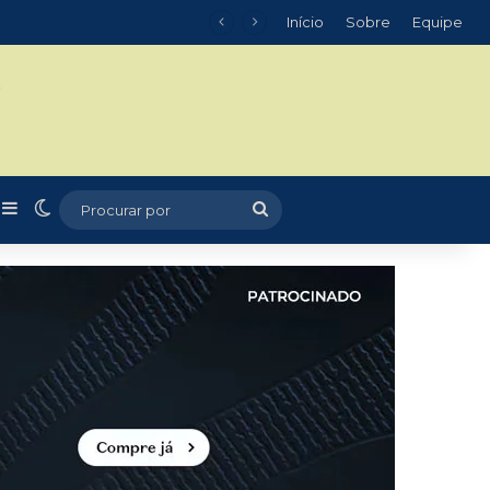
Início
Sobre
Equipe
m
r
rtigo aleatório
Barra Lateral
Switch skin
Procurar
por