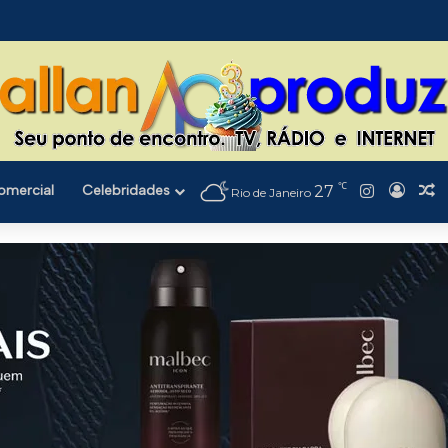
℃
Instagra
omercial
Celebridades
27
Entra
A
Rio de Janeiro