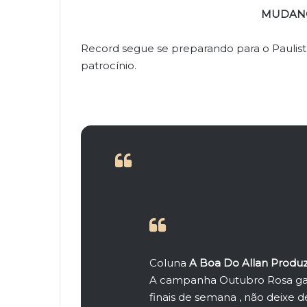
MUDANÇ
Record segue se preparando para o Paulist
patrocínio.
Coluna
A Boa Do Allan Produ
A campanha Outubro Rosa gan
finais de semana , não deixe d