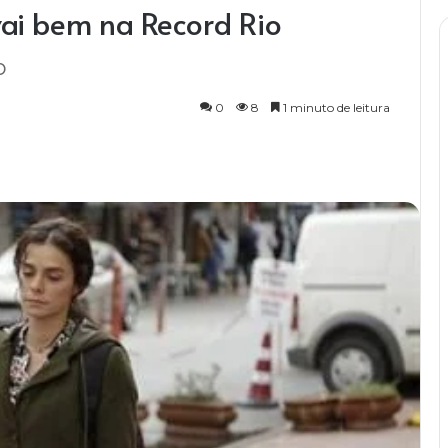
vai bem na Record Rio
o
0
8
1 minuto de leitura