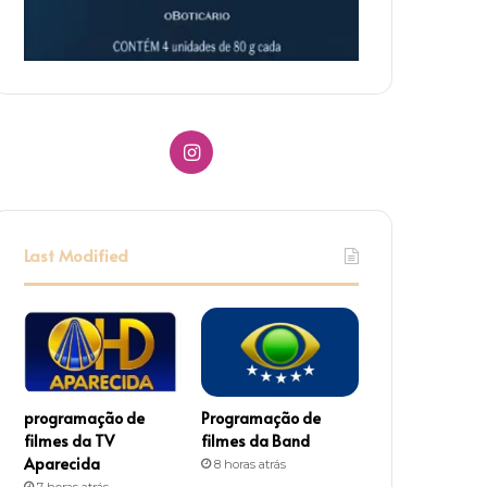
I
n
s
Last Modified
t
a
g
r
programação de
Programação de
filmes da TV
filmes da Band
a
Aparecida
8 horas atrás
7 horas atrás