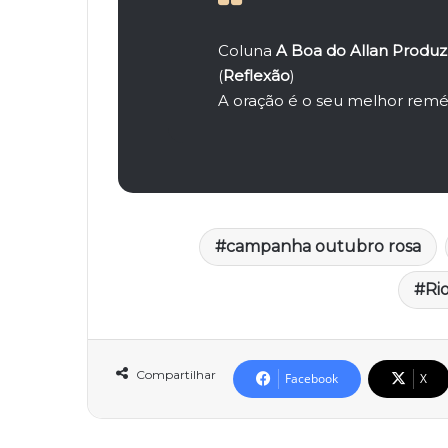
Coluna
A Boa do Allan Produz
(
Reflexão
)
A oração é o seu melhor remé
campanha outubro rosa
Ri
Compartilhar
Facebook
X