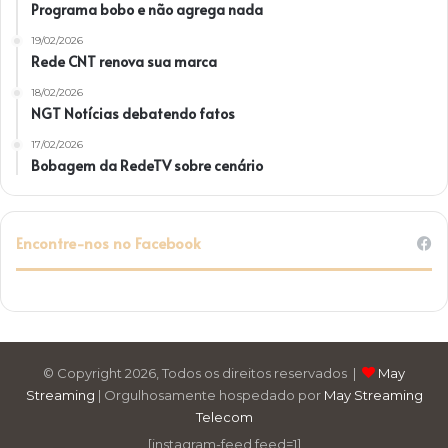
Programa bobo e não agrega nada
19/02/2026
Rede CNT renova sua marca
18/02/2026
NGT Notícias debatendo fatos
17/02/2026
Bobagem da RedeTV sobre cenário
Encontre-nos no Facebook
© Copyright 2026, Todos os direitos reservados |
May
Streaming
| Orgulhosamente hospedado por
May Streaming
Telecom
[instagram-feed feed=1]