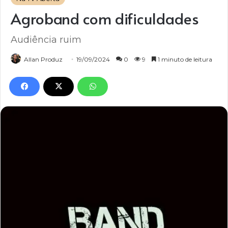
Agroband com dificuldades
Audiência ruim
Allan Produz
19/09/2024
0
9
1 minuto de leitura