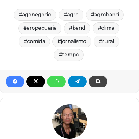
agonegocio
agro
agroband
aropecuaria
band
clima
comida
jornalismo
rural
tempo