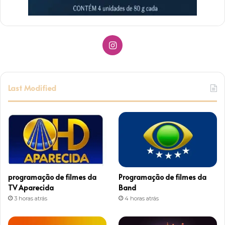
I
n
s
Last Modified
t
a
g
r
programação de filmes da
Programação de filmes da
a
TV Aparecida
Band
3 horas atrás
4 horas atrás
m