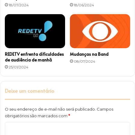
18/07/2024
18/06/2024
REDETV enfrenta dificuldades
Mudanças na Band
de audiência de manhã
08/07/2024
25/01/2024
Deixe um comentário
O seu endereço de e-mail não será publicado.
Campos
obrigatórios são marcados com
*
C