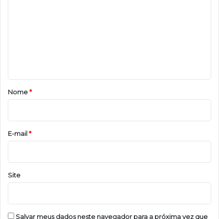
o
m
e
n
t
á
r
Nome
*
i
o
*
E-mail
*
Site
Salvar meus dados neste navegador para a próxima vez que