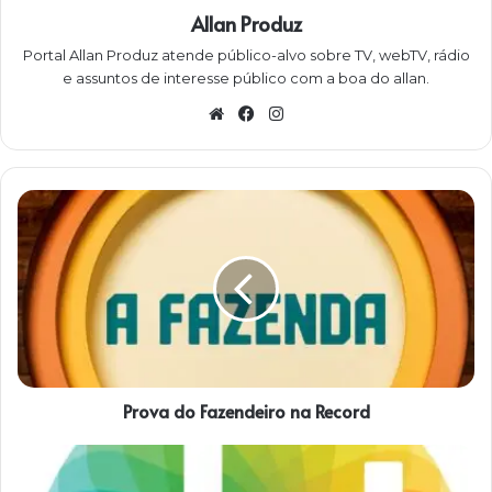
Allan Produz
Portal Allan Produz atende público-alvo sobre TV, webTV, rádio
e assuntos de interesse público com a boa do allan.
W
Fa
Ins
eb
ce
ta
sit
bo
gra
e
ok
m
P
r
o
v
a
d
o
F
a
Prova do Fazendeiro na Record
z
e
n
D
d
e