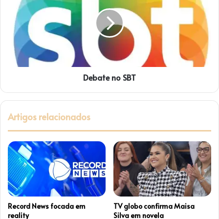
e
b
i
a
r
t
o
e
n
n
a
o
R
S
e
Debate no SBT
B
c
T
o
r
Artigos relacionados
d
Record News focada em
TV globo confirma Maisa
reality
Silva em novela