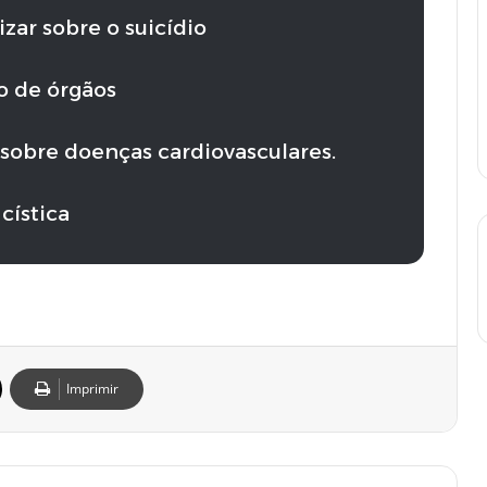
ar sobre o suicídio
o de órgãos
obre doenças cardiovasculares.
cística
Imprimir