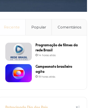
Recente
Popular
Comentários
Programação de filmes da
rede Brasil
14 horas atrás
Campeonato brasileiro
agita
19 horas atrás
Patrocinado Dia dos Pais