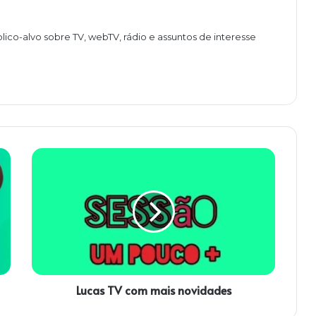
lico-alvo sobre TV, webTV, rádio e assuntos de interesse
L
u
c
a
s
T
V
c
o
Lucas TV com mais novidades
m
m