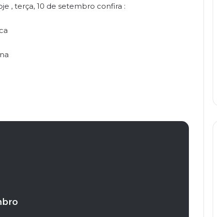
je , terça, 10 de setembro confira :
ca
ona
mbro