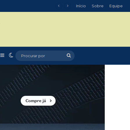
Início
Sobre
Equipe
m
r
rtigo aleatório
Barra Lateral
Switch skin
Procurar
por