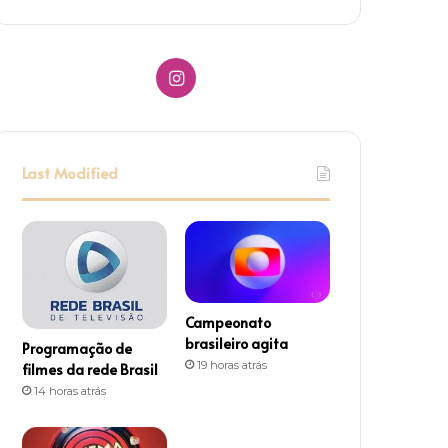
I
n
s
Last Modified
t
a
g
r
Campeonato
brasileiro agita
Programação de
a
19 horas atrás
filmes da rede Brasil
14 horas atrás
m