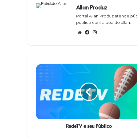
Allan Produz
Portal Allan Produz atende púb
público com a boa do allan.
W
Fa
Ins
eb
ce
ta
sit
bo
gra
e
ok
m
R
e
d
e
T
V
e
s
e
RedeTV e seu Público
u
P