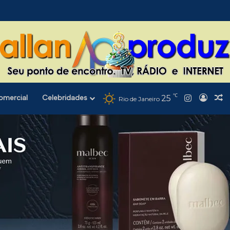
℃
Instagra
omercial
Celebridades
25
Entra
A
Rio de Janeiro