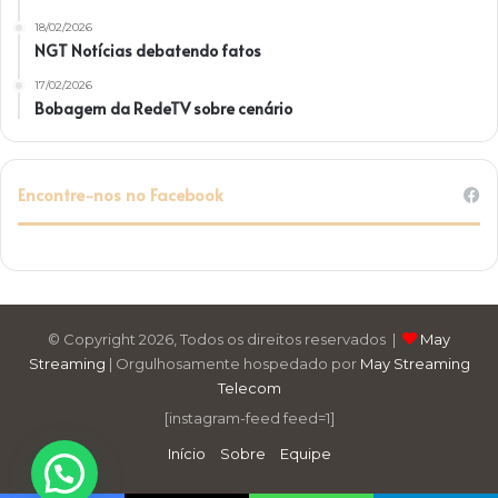
18/02/2026
NGT Notícias debatendo fatos
17/02/2026
Bobagem da RedeTV sobre cenário
Encontre-nos no Facebook
© Copyright 2026, Todos os direitos reservados |
May
Streaming
| Orgulhosamente hospedado por
May Streaming
Telecom
[instagram-feed feed=1]
Início
Sobre
Equipe