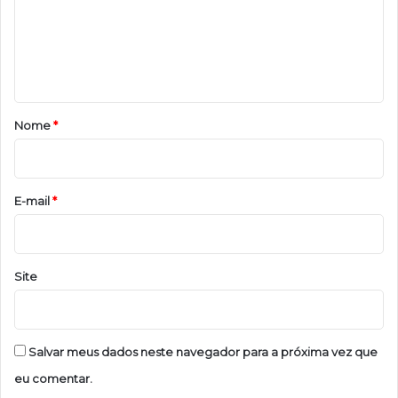
e
n
t
á
r
Nome
*
i
o
*
E-mail
*
Site
Salvar meus dados neste navegador para a próxima vez que
eu comentar.