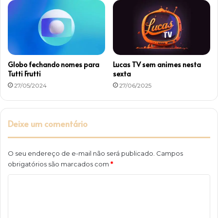
g
l
o
b
o
Globo fechando nomes para
Lucas TV sem animes nesta
Tutti Frutti
sexta
27/05/2024
27/06/2025
Deixe um comentário
O seu endereço de e-mail não será publicado.
Campos
obrigatórios são marcados com
*
C
o
m