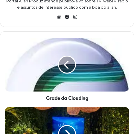
Portal Allan Produz atende público-alvo sobre TV, webTV, rádio
e assuntos de interesse público com a boa do allan.
W
Fa
Ins
eb
ce
ta
sit
bo
gra
e
ok
m
G
r
a
d
e
d
a
C
l
Grade da Clouding
o
u
d
A
i
u
n
d
g
i